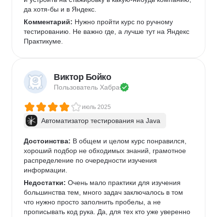
автоматизатором на Java где угодно. Нужно быть 
да хотя-бы и в Яндекс.
готовым к самостоятельному поиску информации 
Комментарий:
 Нужно пройти курс по ручному 
для создания оптимальных и изящных решений.
тестированию. Не важно где, а лучше тут на Яндекс 
Практикуме.
Виктор Бойко
Пользователь 
Хабра
июль 2025
Автоматизатор тестирования на Java
Достоинства:
 В общем и целом курс понравился, 
хороший подбор не обходимых знаний, грамотное 
распределение по очередности изучения 
информации.
Недостатки:
 Очень мало практики для изучения 
большинства тем, много задач заключалось в том 
что нужно просто заполнить пробелы, а не 
прописывать код рука. Да, для тех кто уже уверенно 