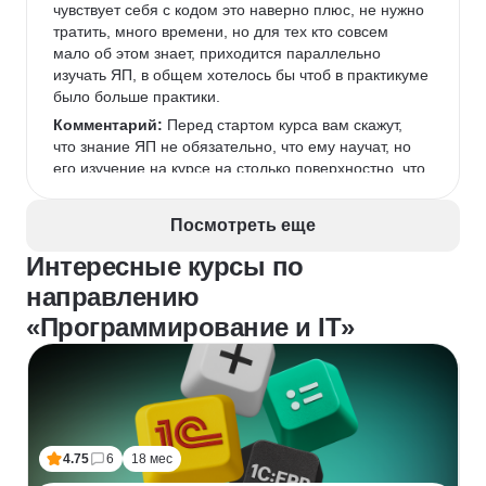
чувствует себя с кодом это наверно плюс, не нужно 
тратить, много времени, но для тех кто совсем 
мало об этом знает, приходится параллельно 
изучать ЯП, в общем хотелось бы чтоб в практикуме 
было больше практики.
Комментарий:
 Перед стартом курса вам скажут, 
что знание ЯП не обязательно, что ему научат, но 
его изучение на курсе на столько поверхностно, что 
относительно равно нулю. Вообщем если бы я 
сейчас принимал решения, то сначала надо бы 
Посмотреть еще
изучить хотя бы основу ЯП, на каких нибудь Stepik 
прежде чем идти в автоматизацию.  
Интересные курсы по
направлению
«Программирование и IT»
4.75
6
18 мес