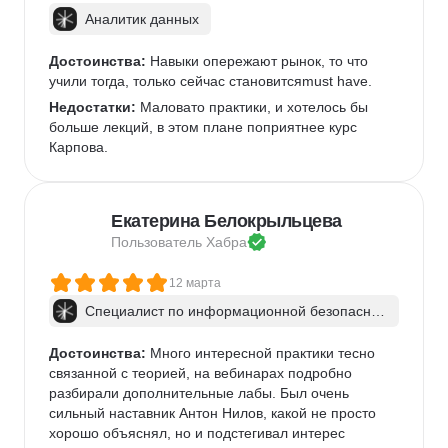
Аналитик данных
Достоинства:
 Навыки опережают рынок, то что 
учили тогда, только сейчас становитсяmust have.
Недостатки:
 Маловато практики, и хотелось бы 
больше лекций, в этом плане поприятнее курс 
Карпова.
Екатерина Белокрыльцева
Пользователь 
Хабра
12 марта
Специалист по информационной безопаснос
ти: веб-пентест
Достоинства:
 Много интересной практики тесно 
связанной с теорией, на вебинарах подробно 
разбирали дополнительные лабы. Был очень 
сильный наставник Антон Нилов, какой не просто 
хорошо объяснял, но и подстегивал интерес 