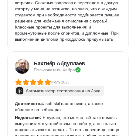
встречах. Сложных вопросов с переводом в другую 
когорту у меня не возникло, но знаю, что с каждым 
студентом при необходимости подбирается лучшее 
решение для избежания отчисления с курса.4. 
Классные проекты для выполнения: и 
промежуточные после спринтов, и дипломные. При 
выполнении диплома приходилось придумывать 
решения, с которыми не сталкивался в течение 
спринтов. Это похоже на реальную работу, нужно 
креативить.
Бахтиёр Абдуллаев
Недостатки:
 Ревьюеры имеют разные подход. Кто-
Пользователь 
Хабра
то принимает работу без комментариев, а кто-то 
советует, что улучшить. Правда, иногда эти советы 
июль 2025
несвоевременны. Например, предлагаемая для 
использования функция будет изучена только в 
Автоматизатор тестирования на Java
следующем спринте. Но по мне лучше такие 
советы, чем их отсутствие. 
Достоинства:
 soft skil наставников, а также 
Комментарий:
общение на вебинарах.
 Без умения применять техники тест-
дизайна будет тяжело. Плюсом будет опыт работы 
Недостатки:
 Я думаю, что можно всё таки помочь 
с API и DevTools.Также не нужно ждать, что на курсе 
выпускникам с устройством на работу, а не только 
дают исчерпывающую информацию обо всём и 
подсказать как это делать. То есть довести до конца 
этого будет достаточно, чтобы работать 
и устроить на стажировку в какую-нибудь компанию, 