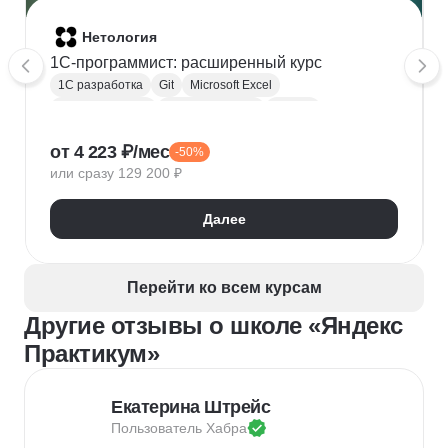
Нетология
1C-программист: расширенный курс
1С разработка
Git
Microsoft Excel
1С:Бухгалтерия
Google Таблицы
Eclipse
1С:Предприятие
XML
JSON
1С:БСП
от 4 223 ₽/мес
-50%
Конфигурирование 1С
или сразу 129 200 ₽
Далее
Перейти ко всем курсам
Другие отзывы о школе «Яндекс
Практикум»
Екатерина Штрейс
Пользователь 
Хабра