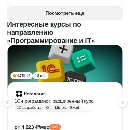
Посмотреть еще
Интересные курсы по
направлению
«Программирование и IT»
4.75
6
18 мес
Нетология
1C-программист: расширенный курс
1С разработка
Git
Microsoft Excel
1С:Бухгалтерия
Google Таблицы
Eclipse
1С:Предприятие
XML
JSON
1С:БСП
от 4 223 ₽/мес
-50%
Конфигурирование 1С