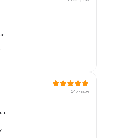
ые 
-
14 января
сть 
К 