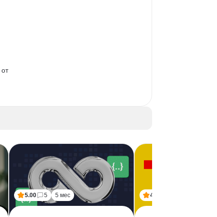
 
от 
5.00
5
5 мес
4.50
6
8 мес