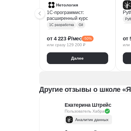
Нетология
1C-программист:
Pyt
расширенный курс
Pyt
1С разработка
Git
Bac
Microsoft Excel
RE
от 4 223 ₽/мес
от 
-50%
1С:Бухгалтерия
Doc
или сразу 129 200 ₽
или 
Google Таблицы
Eclipse
1С:Предприятие
XML
Git
Далее
JSON
1С:БСП
JS
Конфигурирование 1С
Про
RES
Другие отзывы о школе «Я
Екатерина Штрейс
Пользователь 
Хабра
Аналитик данных