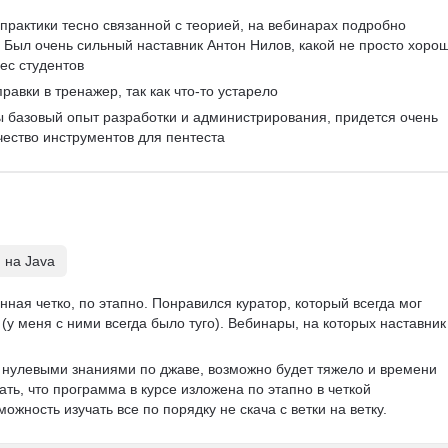
практики тесно связанной с теорией, на вебинарах подробно 
Был очень сильный наставник Антон Нилов, какой не просто хорош
ес студентов
равки в тренажер, так как что-то устарело
ы базовый опыт разработки и администрирования, придется очень 
чество инструментов для пентеста
 на Java
ная четко, по этапно. Понравился куратор, который всегда мог 
(у меня с ними всегда было туго). Вебинары, на которых наставник
с нулевыми знаниями по джаве, возможно будет тяжело и времени 
ать, что программа в курсе изложена по этапно в четкой 
ожность изучать все по порядку не скача с ветки на ветку. 