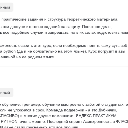
енный
 практические задания и структура теоретического материала.
рытом доступе итоговых заданий на защиту. Понятное дело, 
 все подобные случаи и запрещать, но в их силах подготовить нов
смелость освоить этот курс, если необходимо понять саму суть веб
 python (да и не обязательно на этом языке). Курс погрузит в азы 
ашиной на ее родном языке
енный
 обучение, тренажер, обучение выстроено с заботой о студентах, е
сли не уложился в срок. Команда поддержки - а это Дубинчик, 
СПАСИБО) и многие другие помошники. ЯНДЕКС ПРАКТИКУМ 
 PYTHON, очень мощно. Последний спринт Асинхронность и ФЛАС
 И даже стало грусненько, что все прошли.