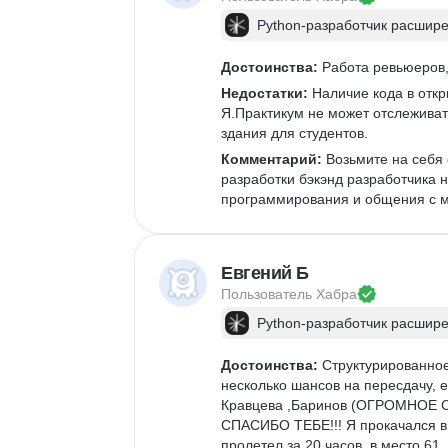
Python-разработчик расшир
Достоинства:
 Работа ревьюеров,
Недостатки:
 Наличие кода в отк
Я.Практикум не может отслеживать
здания для студентов.
Комментарий:
 Возьмите на себя 
разработки бэкэнд разработчика на
программирования и общения с м
Евгений Б
Пользователь 
Хабра
Python-разработчик расшир
Достоинства:
 Структурированное
несколько шансов на пересдачу, е
Кравцева ,Баринов (ОГРОМНОЕ 
СПАСИБО ТЕБЕ!!! Я прокачался в
пролетел за 20 часов, в место 61.