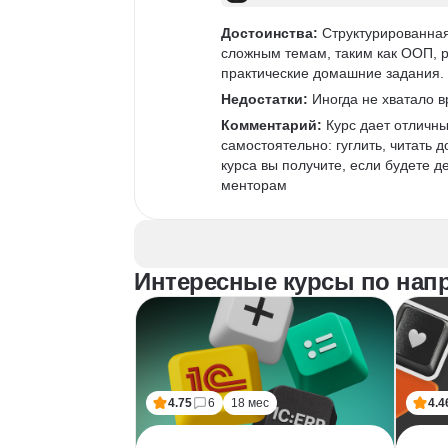
Достоинства:
 Структурированная
сложным темам, таким как ООП, 
практические домашние задания.
Недостатки:
 Иногда не хватало 
Комментарий:
 Курс дает отличны
самостоятельно: гуглить, читать
курса вы получите, если будете д
менторам
Интересные курсы по нап
4.75
6
18 мес
4.4