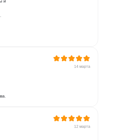
ы и 
. 
14 марта
ва.
12 марта