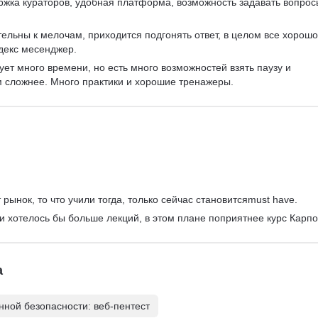
ржка кураторов, удобная платформа, возможность задавать вопрос
ельны к мелочам, приходится подгонять ответ, в целом все хорошо
декс месенджер.
ует много времени, но есть много возможностей взять паузу и 
м сложнее. Много практики и хорошие тренажеры.
рынок, то что учили тогда, только сейчас становитсяmust have.
 и хотелось бы больше лекций, в этом плане поприятнее курс Карпо
а
ной безопасности: веб-пентест