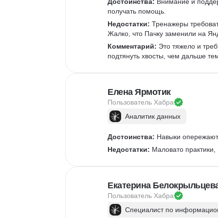
Достоинства:
 Внимание и подде
получать помощь.
Недостатки:
 Тренажеры требоват
Жалко, что Пачку заменили на Ян
Комментарий:
 Это тяжело и треб
подтянуть хвосты, чем дальше те
Елена Ярмотик
Пользователь 
Хабра
Аналитик данных
Достоинства:
 Навыки опережают 
Недостатки:
 Маловато практики,
Екатерина Белокрыльцев
Пользователь 
Хабра
Специалист по информацион