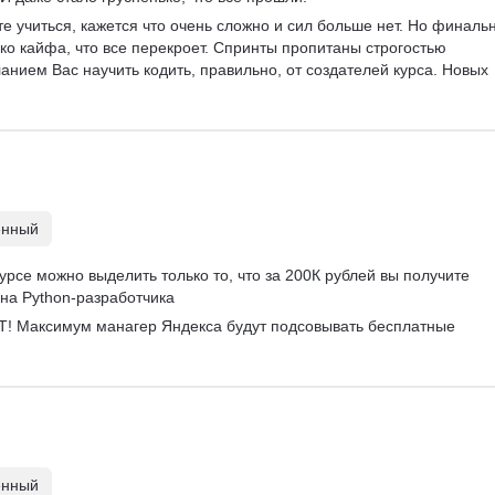
те учиться, кажется что очень сложно и сил больше нет. Но финаль
ко кайфа, что все перекроет. Спринты пропитаны строгостью 
анием Вас научить кодить, правильно, от создателей курса. Новых 
енный
курсе можно выделить только то, что за 200К рублей вы получите 
на Python-разработчика
Т! Максимум манагер Яндекса будут подсовывать бесплатные 
енный