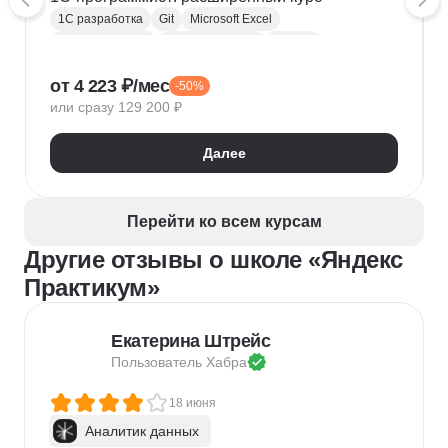
1С разработка
Git
Microsoft Excel
1С:Бухгалтерия
Google Таблицы
Eclipse
1С:Предприятие
XML
JSON
1С:БСП
от 4 223 ₽/мес
-50%
Конфигурирование 1С
или сразу 129 200 ₽
Далее
Перейти ко всем курсам
Другие отзывы о школе «Яндекс
Практикум»
Екатерина Штрейс
Пользователь 
Хабра
18 июня
Аналитик данных