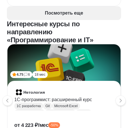
Посмотреть еще
Интересные курсы по
направлению
«Программирование и IT»
4.75
6
18 мес
Нетология
1C-программист: расширенный курс
1С разработка
Git
Microsoft Excel
1С:Бухгалтерия
Google Таблицы
Eclipse
1С:Предприятие
XML
JSON
1С:БСП
от 4 223 ₽/мес
-50%
Конфигурирование 1С