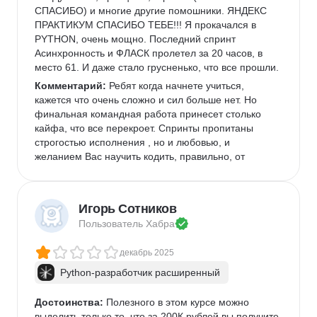
СПАСИБО) и многие другие помошники. ЯНДЕКС 
ПРАКТИКУМ СПАСИБО ТЕБЕ!!! Я прокачался в 
PYTHON, очень мощно. Последний спринт 
Асинхронность и ФЛАСК пролетел за 20 часов, в 
место 61. И даже стало грусненько, что все прошли.
Комментарий:
 Ребят когда начнете учиться, 
кажется что очень сложно и сил больше нет. Но 
финальная командная работа принесет столько 
кайфа, что все перекроет. Спринты пропитаны 
строгостью исполнения , но и любовью, и 
желанием Вас научить кодить, правильно, от 
создателей курса. Новых побед Вам друзья.
Игорь Сотников
Пользователь 
Хабра
декабрь 2025
Python-разработчик расширенный
Достоинства:
 Полезного в этом курсе можно 
выделить только то, что за 200К рублей вы получите 