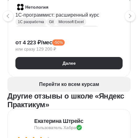
Нетология
1C-программист: расширенный курс
1С разработка
Git
Microsoft Excel
1С:Бухгалтерия
Google Таблицы
Eclipse
1С:Предприятие
XML
JSON
1С:БСП
от 4 223 ₽/мес
-50%
Конфигурирование 1С
или сразу 129 200 ₽
Далее
Перейти ко всем курсам
Другие отзывы о школе «Яндекс
Практикум»
Екатерина Штрейс
Пользователь 
Хабра