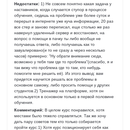
Недостатки:
 1) Не совсем понятно какая задача у 
наставников, когда случается ступор в процессе 
обучения, сидишь на проблеме уже более суток и 
перерыл в интернете уже куча информации, 20 раз 
все стер и заново переписал, еще столько же раз 
навернул удаленный сервер и восстановил, на 
вопрос о помощи в пачку ты либо вообще не 
получаешь ответа, либо получаешь как то 
завуалировано(и то не сразу а через несколько 
часов) примерно: "Ну обрати внимание сюда, 
возможно у тебя там где то проблема"(спасибо, я и 
так вижу что проблема где то там, кто нибудь 
помогите мне решить её). Из этого вывод: вам 
придется научится решать все проблемы в 
основном самому, либо просить помощи у других 
студентов.2) Тренажер на платформе, хотя он 
используется в основном только в первой половине 
обучения.
Комментарий:
 В целом курс понравился, хотя 
местами было тяжело справляться. Так же хочу 
дать пару советов тем кто только собирается 
пройти курс:1) Хотя курс позиционирует себя как 