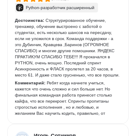
Python-разработчик расширенный
Достоинства:
 Структурированное обучение, 
тренажер, обучение выстроено с заботой о 
студентах, есть несколько шансов на пересдачу, 
если не уложился в срок. Команда поддержки - а 
это Дубинчик, Кравцева ,Баринов (ОГРОМНОЕ 
СПАСИБО) и многие другие помошники. ЯНДЕКС 
ПРАКТИКУМ СПАСИБО ТЕБЕ!!! Я прокачался в 
PYTHON, очень мощно. Последний спринт 
Асинхронность и ФЛАСК пролетел за 20 часов, в 
место 61. И даже стало грусненько, что все прошли.
Комментарий:
 Ребят когда начнете учиться, 
кажется что очень сложно и сил больше нет. Но 
финальная командная работа принесет столько 
кайфа, что все перекроет. Спринты пропитаны 
строгостью исполнения , но и любовью, и 
желанием Вас научить кодить, правильно, от 
создателей курса. Новых побед Вам друзья.
Игорь Сотников