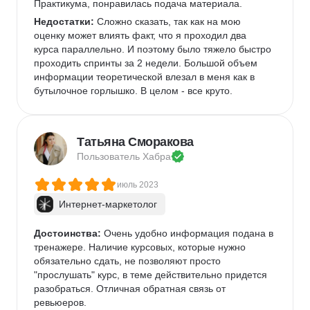
Практикума, понравилась подача материала. 
Недостатки:
 Сложно сказать, так как на мою 
оценку может влиять факт, что я проходил два 
курса параллельно. И поэтому было тяжело быстро 
проходить спринты за 2 недели. Большой объем 
информации теоретической влезал в меня как в 
бутылочное горлышко. В целом - все круто. 
Комментарий:
 Курс интересен и полезен, но 
только если его воспринимать исключительно как 
знания, которые вы собираетесь монетизировать. 
Татьяна Сморакова
Тогда будет и мотивация и понимание для чего 
Пользователь 
Хабра
нужно, а главное - материал будет восприниматься 
по-другому. Некоторые мои однокурсники 
июль 2023
проходили курс как некоторые студенты в ВУЗе, 
Интернет-маркетолог
лишь бы пройти, а в итоге в голове пусто. Если 
подходить правильно - то объем знаний очень 
большой. Применять можно сразу. 
Достоинства:
 Очень удобно информация подана в 
тренажере. Наличие курсовых, которые нужно 
обязательно сдать, не позволяют просто 
"прослушать" курс, в теме действительно придется 
разобраться. Отличная обратная связь от 
ревьюеров.