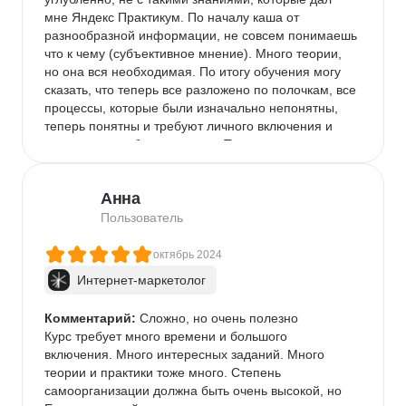
мне Яндекс Практикум. По началу каша от 
разнообразной информации, не совсем понимаешь 
что к чему (субъективное мнение). Много теории, 
но она вся необходимая. По итогу обучения могу 
сказать, что теперь все разложено по полочкам, все 
процессы, которые были изначально непонятны, 
теперь понятны и требуют личного включения и 
дальше, проработки и опыта. Теорию изучать 
достаточно интересно, с примерами и актуальными 
тенденциями в маркетинге.

Анна
Недостатки

Пользователь
Недостатков не выявила. Конечно, в идеале 
применять знания на практике, в работе сразу. 
октябрь 2024
Были небольшие вопросы к ревьюерам, тк 
Интернет-маркетолог
оценивают по-разному. Кто-то более раскрыто 
оставляет рекомендации и комментарии, а кто-то 
Комментарий:
 Сложно, но очень полезно

коротко. Хотелось более подробной обратной связи.

Курс требует много времени и большого 
включения. Много интересных заданий. Много 
Другие впечатления

теории и практики тоже много. Степень 
Очень понравилась атмосфера обучения, она 
самоорганизации должна быть очень высокой, но 
действительно на высоте) Куратор всегда отвечает 