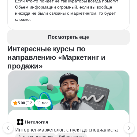
Если что-то пойдет не так кураторы всегда помогут. 
достаточно быстро, наставник включен в процесс 
Обьем информации огромный, если вы вообще 
обучения, проявляет желание поделиться 
никогда не были связаны с маркетингом, то будет 
информацией.

сложно.
До моего обучения прошли курсы и мои коллеги по 
работе, которые успешно применяют знания на 
практике. В след за ними и решила. Не пожалела, с 
Посмотреть еще
уверенностью могу сказать, что данная профессия, 
благодаря курсам, мне стала еще более 
Интересные курсы по
интересней. В планах развивать себя и дальше в 
направлению «Маркетинг и
этой сфере. Спасибо Яндекс Практикум, увидимся 
продажи»
еще раз!)
5.00
2
11 мес
Нетология
Интернет-маркетолог: с нуля до cпециалиста
Интернет маркетинг
Веб аналитика