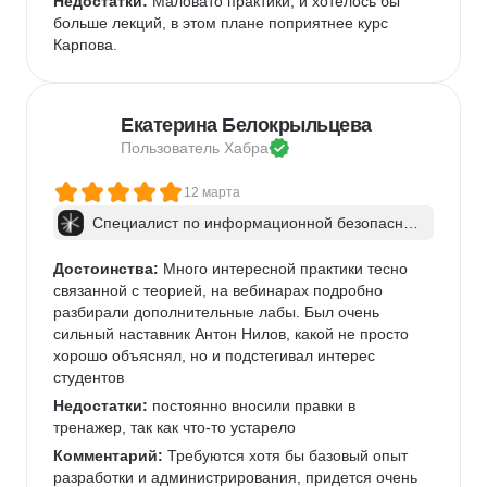
Недостатки:
 Маловато практики, и хотелось бы 
больше лекций, в этом плане поприятнее курс 
Карпова.
Екатерина Белокрыльцева
Пользователь 
Хабра
12 марта
Специалист по информационной безопаснос
ти: веб-пентест
Достоинства:
 Много интересной практики тесно 
связанной с теорией, на вебинарах подробно 
разбирали дополнительные лабы. Был очень 
сильный наставник Антон Нилов, какой не просто 
хорошо объяснял, но и подстегивал интерес 
студентов
Недостатки:
 постоянно вносили правки в 
тренажер, так как что-то устарело
Комментарий:
 Требуются хотя бы базовый опыт 
разработки и администрирования, придется очень 