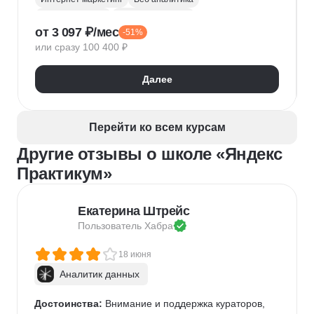
Яндекс Метрика
Google аналитика
от 3 097 ₽/мес
-51%
Google реклама
Маркетинговая стратегия
или сразу 100 400 ₽
Яндекс Директ
SMM продвижение
Продвижение на маркетплейсах
Копирайтинг
Далее
Таргетинг
myTarget
Контекстная реклама
VK Реклама
SEO-оптимизация
Перейти ко всем курсам
Другие отзывы о школе «Яндекс
Практикум»
Екатерина Штрейс
Пользователь 
Хабра
18 июня
Аналитик данных
Достоинства:
 Внимание и поддержка кураторов, 