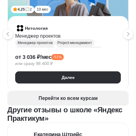
4.25
2
10 мес
Нетология
Менеджер проектов
Менеджер проектов
Project-менеджмент
Деливери-менеджер
Продуктовая аналитика
от 3 036 ₽/мес
-51%
Нейронные сети
Управление рисками
Agile
или сразу 98 400 ₽
Kanban
Scrum
Управление проектами
Тайм-менеджмент
Далее
Управление удаленной командой
Перейти ко всем курсам
Другие отзывы о школе «Яндекс
Практикум»
Екатерина Штрейс