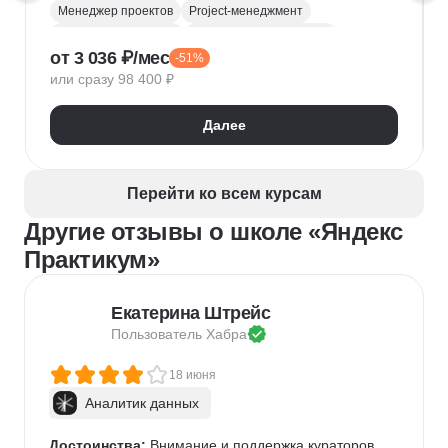
Менеджер проектов
Project-менеджмент
Деливери-менеджер
Продуктовая аналитика
от 3 036 ₽/мес
-51%
Нейронные сети
Управление рисками
Agile
или сразу 98 400 ₽
Kanban
Scrum
Управление проектами
Тайм-менеджмент
Далее
Управление удаленной командой
Перейти ко всем курсам
Другие отзывы о школе «Яндекс
Практикум»
Екатерина Штрейс
Пользователь 
Хабра
18 июня
Аналитик данных
Достоинства:
 Внимание и поддержка кураторов, 