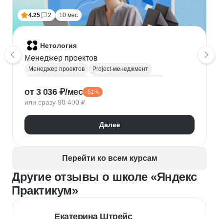
4.25
2
10 мес
Нетология
Менеджер проектов
Менеджер проектов
Project-менеджмент
Деливери-менеджер
Продуктовая аналитика
от 3 036 ₽/мес
-51%
Нейронные сети
Управление рисками
Agile
или сразу 98 400 ₽
Kanban
Scrum
Управление проектами
Тайм-менеджмент
Далее
Управление удаленной командой
Перейти ко всем курсам
Другие отзывы о школе «Яндекс
Практикум»
Екатерина Штрейс