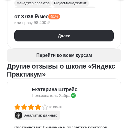
Менеджер проектов
Project-менеджмент
Деливери-менеджер
Продуктовая аналитика
от 3 036 ₽/мес
-51%
Нейронные сети
Управление рисками
Agile
или сразу 98 400 ₽
Kanban
Scrum
Управление проектами
Тайм-менеджмент
Далее
Управление удаленной командой
Перейти ко всем курсам
Другие отзывы о школе «Яндекс
Практикум»
Екатерина Штрейс
Пользователь 
Хабра
18 июня
Аналитик данных
Достоинства:
 Внимание и поддержка кураторов, 