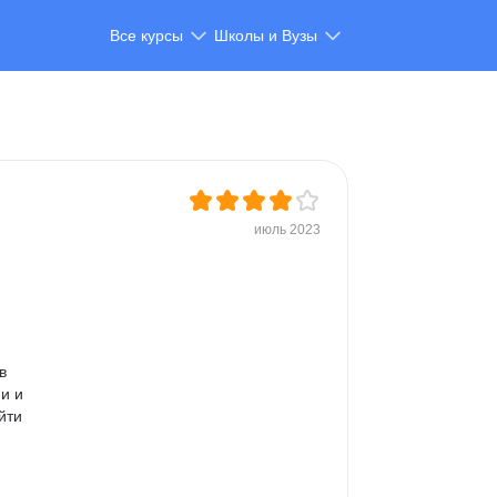
Все курсы
Школы и Вузы
июль 2023
в 
и и 
йти 