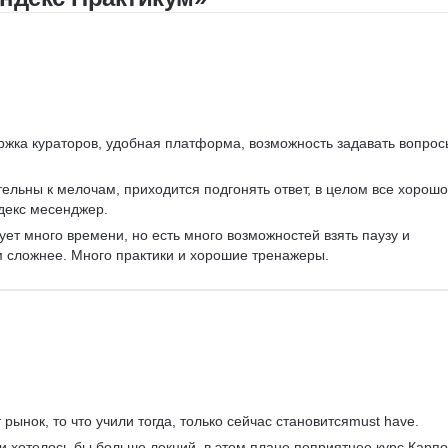
Управление людьми
Управление IT-услугами
Юнит-экономика
IDEF0
Data-driven
Бюджетирование
Управление закупками
ржка кураторов, удобная платформа, возможность задавать вопрос
Курсы Teamlead
ельны к мелочам, приходится подгонять ответ, в целом все хорошо
Топ менеджмент
декс месенджер.
Ведение переговоров
ует много времени, но есть много возможностей взять паузу и 
Работа в команде
м сложнее. Много практики и хорошие тренажеры.
Решение проблем
рынок, то что учили тогда, только сейчас становитсяmust have.
 и хотелось бы больше лекций, в этом плане поприятнее курс Карпо