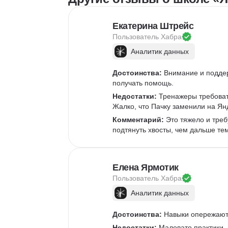
Екатерина Штрейс
Пользователь 
Хабра
Аналитик данных
Достоинства:
 Внимание и подде
получать помощь.
Недостатки:
 Тренажеры требоват
Жалко, что Пачку заменили на Ян
Комментарий:
 Это тяжело и треб
подтянуть хвосты, чем дальше те
Елена Ярмотик
Пользователь 
Хабра
Аналитик данных
Достоинства:
 Навыки опережают 
Недостатки:
 Маловато практики,