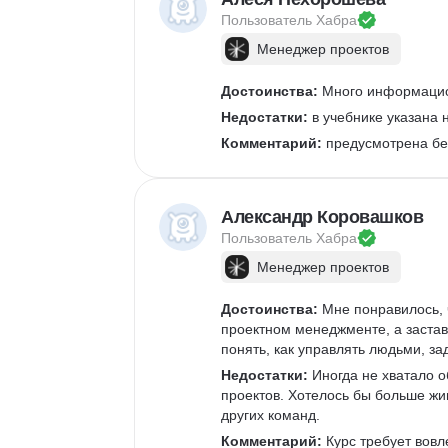
Пользователь 
Хабра
Менеджер проектов
Достоинства:
 Много информацио
Недостатки:
 в учебнике указана 
Комментарий:
 предусмотрена бес
Александр Коровашков
Пользователь 
Хабра
Менеджер проектов
Достоинства:
 Мне понравилось, 
проектном менеджменте, а застав
понять, как управлять людьми, за
Недостатки:
 Иногда не хватало 
проектов. Хотелось бы больше жив
других команд.
Комментарий:
 Курс требует вов