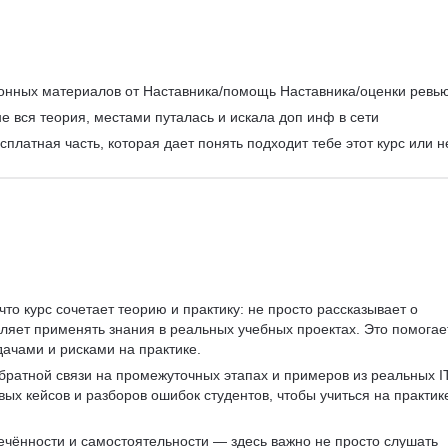
нных материалов от Наставника/помощь Наставника/оценки ревь
не вся теория, местами путалась и искала доп инф в сети
платная часть, которая дает понять подходит тебе этот курс или нет
что курс сочетает теорию и практику: не просто рассказывает о 
ляет применять знания в реальных учебных проектах. Это помогае
дачами и рисками на практике.
обратной связи на промежуточных этапах и примеров из реальных I
ых кейсов и разборов ошибок студентов, чтобы учиться на практик
лечённости и самостоятельности — здесь важно не просто слушать 