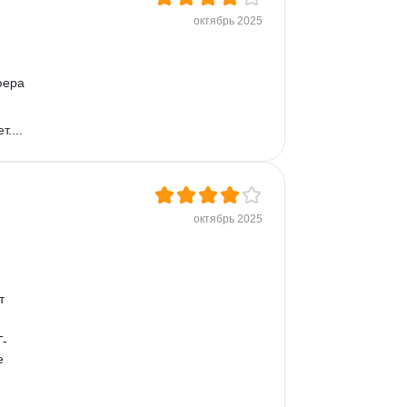
октябрь 2025
юера
....
октябрь 2025
т 
T-
е 