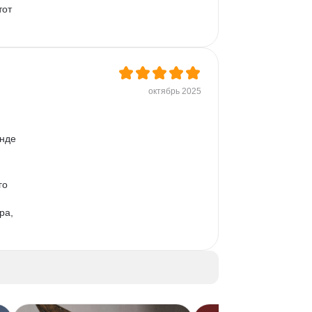
тот 
октябрь 2025
нде 
го 
ра, 