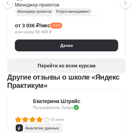
Менеджер проектов
Менеджер проектов
Project-менеджмент
Деливери-менеджер
Продуктовая аналитика
от 3 036 ₽/мес
-51%
Нейронные сети
Управление рисками
Agile
или сразу 98 400 ₽
Kanban
Scrum
Управление проектами
Тайм-менеджмент
Далее
Управление удаленной командой
Перейти ко всем курсам
Другие отзывы о школе «Яндекс
Практикум»
Екатерина Штрейс
Пользователь 
Хабра
18 июня
Аналитик данных