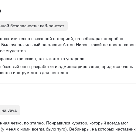
а
ной безопасности: веб-пентест
практики тесно связанной с теорией, на вебинарах подробно 
Был очень сильный наставник Антон Нилов, какой не просто хорош
ес студентов
равки в тренажер, так как что-то устарело
ы базовый опыт разработки и администрирования, придется очень 
чество инструментов для пентеста
 на Java
ная четко, по этапно. Понравился куратор, который всегда мог 
(у меня с ними всегда было туго). Вебинары, на которых наставник