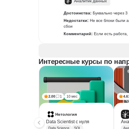
Аналитик данных
Достоинства:
 Буквально через 3
Недостатки:
 Не все блоки были 
сбои
Комментарий:
 Если есть работа
Интересные курсы по напр
2.00
1
10 мес
4.6
Нетология
Data Scientist с нуля
Ана
Data Science
SQL
Ана