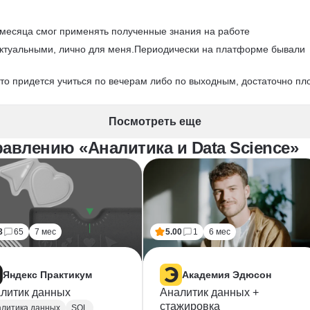
 месяца смог применять полученные знания на работе
актуальными, лично для меня.Периодически на платформе бывали 
, то придется учиться по вечерам либо по выходным, достаточно пл
Посмотреть еще
авлению «Аналитика и Data Science»
3
65
7 мес
5.00
1
6 мес
Яндекс Практикум
Академия Эдюсон
литик данных
Аналитик данных +
стажировка
литика данных
SQL