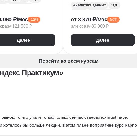
Аналитика данных
SQL
hon
PostgreSQL
Python
PostgreSQL
 тестирование
4 960 ₽/мес
от 3 370 ₽/мес
-12%
-50%
Алгоритмы и структуры данных
PlotLib
NumPy
сразу 121 500 ₽
или сразу 80 900 ₽
Power BI
Tableau
ndas
Microsoft Excel
dex DataLens
Далее
Далее
Математическая статистика
gle Таблицы
Plotly
Power Query
Py
Z-тест
Google Таблицы
Перейти ко всем курсам
Юнит-экономика
ндекс Практикум»
Теория вероятностей
A/B тестирование
Visual Basic
рынок, то что учили тогда, только сейчас становитсяmust have.
 и хотелось бы больше лекций, в этом плане поприятнее курс Карпо