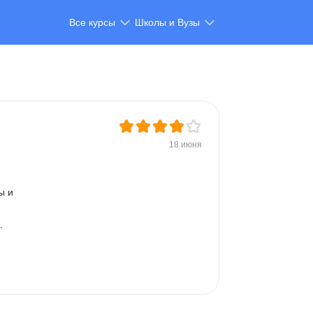
Все курсы
Школы и Вузы
18 июня
ы и 
. 