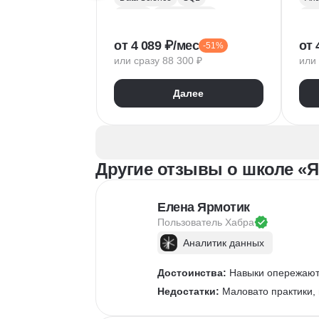
Python
Базы данных
Pyt
Обработка естественного языка
A/B
от 4 089 ₽/мес
от 
-51%
Парсинг
Keras
Mat
или сразу 88 300 ₽
или 
Машинное обучение
Pa
Искусственный интеллект
Yan
Далее
Нейронные сети
Goo
Математика для Data Science
Sci
Статистика
Визуализация
NumPy
Другие отзывы о школе «Я
Pandas
Google Таблицы
NLP
Очистка данных
Елена Ярмотик
Извлечение данных
Пользователь 
Хабра
API
Аналитика данных
Аналитик данных
Достоинства:
 Навыки опережают 
Недостатки:
 Маловато практики,