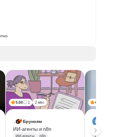
отно
5.00
1
2 мес
4.80
4
4 мес
Бруноям
SF Education
ИИ-агенты и n8n
Бизнес-аналитик
ИИ-агенты
n8n
Бизнес аналитика
SQ