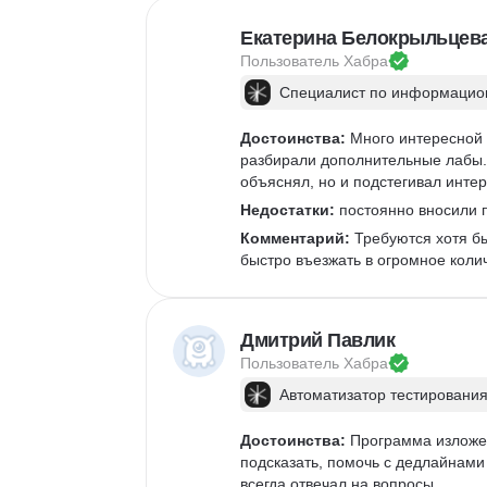
Екатерина Белокрыльцев
Пользователь 
Хабра
Специалист по информацион
Достоинства:
 Много интересной 
разбирали дополнительные лабы. 
объяснял, но и подстегивал интер
Недостатки:
 постоянно вносили п
Комментарий:
 Требуются хотя б
быстро въезжать в огромное коли
Дмитрий Павлик
Пользователь 
Хабра
Автоматизатор тестирования
Достоинства:
 Программа изложен
подсказать, помочь с дедлайнами 
всегда отвечал на вопросы. 