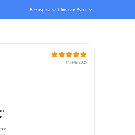
Все курсы
Школы и Вузы
апрель 2025
. 
 
ют 
и 
 
ю и 
ез 