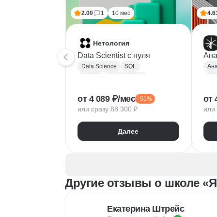
2.00
1
10 мес
4.6
Нетология
Data Scientist с нуля
Ана
Data Science
SQL
Ана
Python
Базы данных
Pyt
Обработка естественного языка
A/B
от 4 089 ₽/мес
от 
-51%
Парсинг
Keras
Mat
или сразу 88 300 ₽
или 
Машинное обучение
Pa
Искусственный интеллект
Yan
Далее
Нейронные сети
Goo
Математика для Data Science
Sci
Статистика
Визуализация
NumPy
Другие отзывы о школе «Я
Pandas
Google Таблицы
NLP
Очистка данных
Екатерина Штрейс