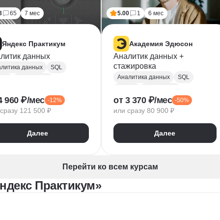
3
65
7 мес
5.00
1
6 мес
Яндекс Практикум
Академия Эдюсон
литик данных
Аналитик данных +
стажировка
литика данных
SQL
Аналитика данных
SQL
hon
PostgreSQL
Python
PostgreSQL
 тестирование
4 960 ₽/мес
от 3 370 ₽/мес
-12%
-50%
Алгоритмы и структуры данных
PlotLib
NumPy
сразу 121 500 ₽
или сразу 80 900 ₽
Power BI
Tableau
ndas
Microsoft Excel
dex DataLens
Далее
Далее
Математическая статистика
gle Таблицы
Plotly
Power Query
Py
Z-тест
Google Таблицы
Перейти ко всем курсам
Юнит-экономика
ндекс Практикум»
Теория вероятностей
A/B тестирование
Visual Basic