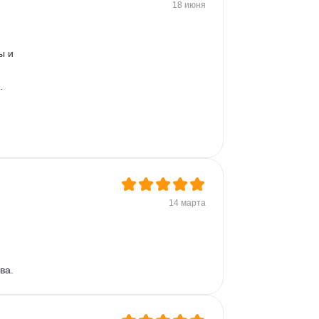
Разработка требований
18 июня
Plotly
Seaborn
ы и 
. 
14 марта
ва.