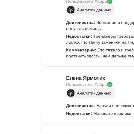
Извлечение данных
Пользователь 
Хабра
API
Аналитика данных
Аналитик данных
Достоинства:
 Внимание и подде
получать помощь.
Недостатки:
 Тренажеры требоват
Жалко, что Пачку заменили на Ян
Комментарий:
 Это тяжело и треб
подтянуть хвосты, чем дальше те
Елена Ярмотик
Пользователь 
Хабра
Аналитик данных
Достоинства:
 Навыки опережают 
Недостатки:
 Маловато практики,