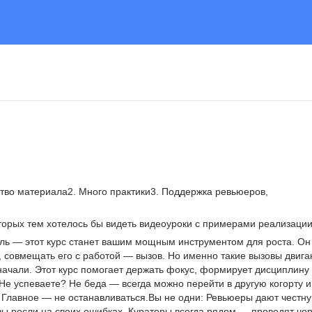
ество материала2. Много практики3. Поддержка ревьюеров, 
торых тем хотелось бы видеть видеоуроки с примерами реализации
цель — этот курс станет вашим мощным инструментом для роста. Он
, совмещать его с работой — вызов. Но именно такие вызовы двига
начали. Этот курс помогает держать фокус, формирует дисциплину 
Не успеваете? Не беда — всегда можно перейти в другую когорту и
Главное — не останавливаться.Вы не одни: Ревьюеры дают честну
вы росли на своих ошибках. Кураторы всегда рядом — проводят чер