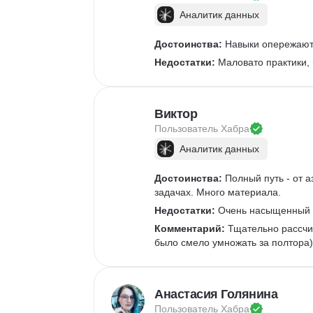
Аналитик данных
Достоинства:
 Навыки опережают 
Недостатки:
 Маловато практики,
Виктор
Пользователь 
Хабра
Аналитик данных
Достоинства:
 Полный путь - от 
задачах. Много материала. 
Недостатки:
 Очень насыщенный к
Комментарий:
 Тщательно рассчи
было смело умножать за полтора)
Анастасия Голянина
Пользователь 
Хабра