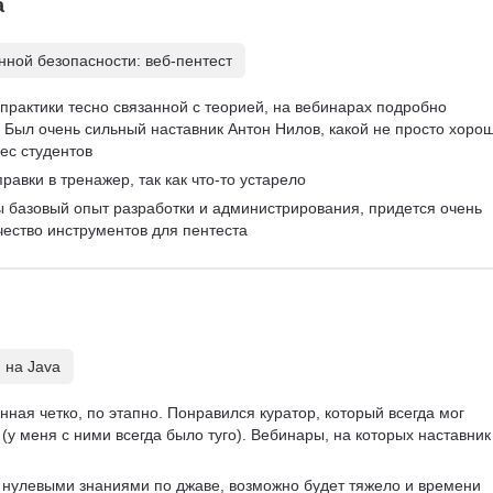
а
ной безопасности: веб-пентест
практики тесно связанной с теорией, на вебинарах подробно 
Был очень сильный наставник Антон Нилов, какой не просто хорош
ес студентов
равки в тренажер, так как что-то устарело
ы базовый опыт разработки и администрирования, придется очень 
чество инструментов для пентеста
 на Java
ная четко, по этапно. Понравился куратор, который всегда мог 
(у меня с ними всегда было туго). Вебинары, на которых наставник
с нулевыми знаниями по джаве, возможно будет тяжело и времени 