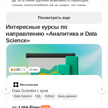
Да, есть очень удобная возможность переходов, 
однако злоупотреблять ей не нужно, это очень 
сильно расслабляет, а это не идет на пользу.
Посмотреть еще
Интересные курсы по
направлению «Аналитика и Data
Science»
2.00
1
10 мес
Нетология
Data Scientist с нуля
Data Science
SQL
Python
Базы данных
Обработка естественного языка
Парсинг
от 4 089 ₽/мес
-51%
Keras
Машинное обучение