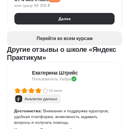
или сразу 88 300 ₽
Искусственный интеллект
Нейронные сети
Математика для Data Science
Статистика
Далее
Визуализация
NumPy
Pandas
Google Таблицы
NLP
Очистка данных
Извлечение данных
API
Аналитика данных
Перейти ко всем курсам
Другие отзывы о школе «Яндекс
Практикум»
Екатерина Штрейс
Пользователь 
Хабра
18 июня
Аналитик данных
Достоинства:
 Внимание и поддержка кураторов, 
удобная платформа, возможность задавать 
вопросы и получать помощь.