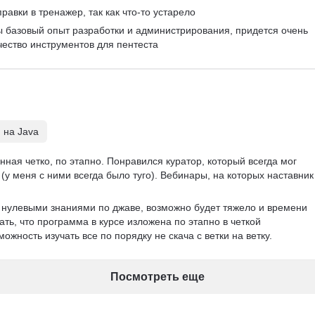
равки в тренажер, так как что-то устарело
ы базовый опыт разработки и администрирования, придется очень 
чество инструментов для пентеста
 на Java
ная четко, по этапно. Понравился куратор, который всегда мог 
(у меня с ними всегда было туго). Вебинары, на которых наставник
с нулевыми знаниями по джаве, возможно будет тяжело и времени 
ать, что программа в курсе изложена по этапно в четкой 
ожность изучать все по порядку не скача с ветки на ветку. 
Посмотреть еще