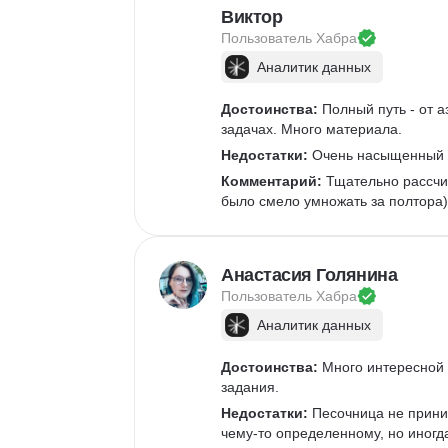
Виктор
Пользователь 
Хабра
Аналитик данных
Достоинства:
 Полный путь - от 
задачах. Много материала. 
Недостатки:
 Очень насыщенный к
Комментарий:
 Тщательно рассчи
было смело умножать за полтора)
Анастасия Голянина
Пользователь 
Хабра
Аналитик данных
Достоинства:
 Много интересной
задания.
Недостатки:
 Песочница не прини
чему-то определенному, но иногд