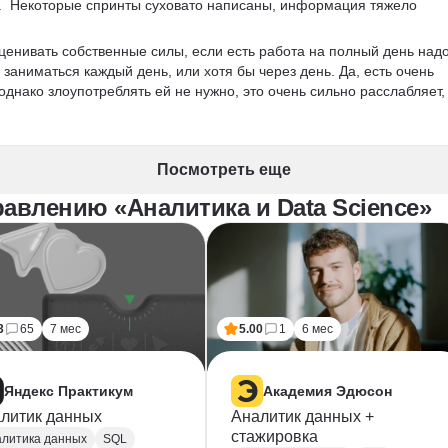
о.  Некоторые спринты суховато написаны, информация тяжело 
ценивать собственные силы, если есть работа на полный день надо
 заниматься каждый день, или хотя бы через день. Да, есть очень 
днако злоупотреблять ей не нужно, это очень сильно расслабляет, 
Посмотреть еще
авлению «Аналитика и Data Science»
3
65
7 мес
5.00
1
6 мес
Яндекс Практикум
Академия Эдюсон
литик данных
Аналитик данных +
стажировка
литика данных
SQL