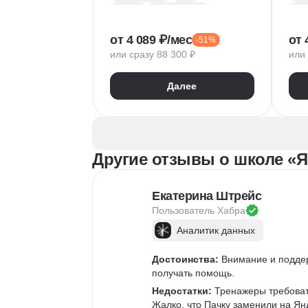
Python
Базы данных
Pyt
Обработка естественного языка
A/B
от 4 089 ₽/мес
от 
-51%
Парсинг
Keras
Mat
или сразу 88 300 ₽
или 
Машинное обучение
Pa
Искусственный интеллект
Yan
Далее
Нейронные сети
Goo
Математика для Data Science
Sci
Статистика
Визуализация
NumPy
Другие отзывы о школе «Я
Pandas
Google Таблицы
NLP
Очистка данных
Екатерина Штрейс
Извлечение данных
Пользователь 
Хабра
API
Аналитика данных
Аналитик данных
Достоинства:
 Внимание и подде
получать помощь.
Недостатки:
 Тренажеры требоват
Жалко, что Пачку заменили на Ян