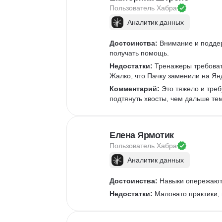
Пользователь 
Хабра
Аналитик данных
Достоинства:
 Внимание и подде
получать помощь.
Недостатки:
 Тренажеры требоват
Жалко, что Пачку заменили на Ян
Комментарий:
 Это тяжело и треб
подтянуть хвосты, чем дальше те
Елена Ярмотик
Пользователь 
Хабра
Аналитик данных
Достоинства:
 Навыки опережают 
Недостатки:
 Маловато практики,