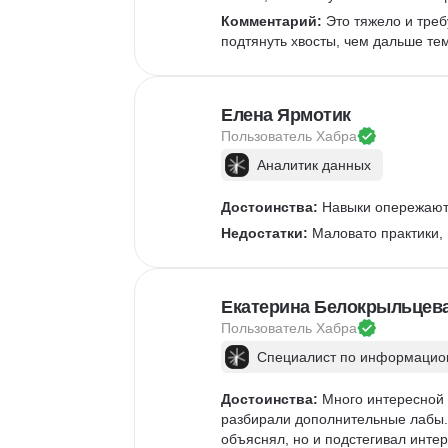
Комментарий:
 Это тяжело и треб
подтянуть хвосты, чем дальше те
Елена Ярмотик
Пользователь 
Хабра
Аналитик данных
Достоинства:
 Навыки опережают 
Недостатки:
 Маловато практики,
Екатерина Белокрыльцев
Пользователь 
Хабра
Специалист по информацион
Достоинства:
 Много интересной 
разбирали дополнительные лабы. 
объяснял, но и подстегивал интер