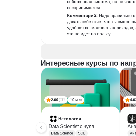
собственная система, но не част
воспринимается.
Комментарий:
 Надо правильно о
давать себе отчет что ты сможешь
удобная возможность переходов, о
это не идет на пользу.
Интересные курсы по напр
2.00
1
10 мес
4.6
Нетология
Data Scientist с нуля
Ана
Data Science
SQL
Ана