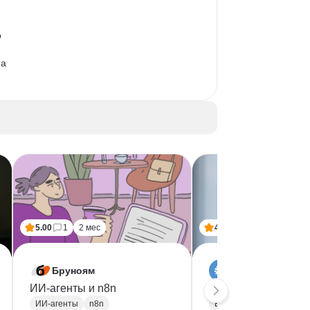
 
а 
5.00
1
2 мес
4.80
4
4 мес
Бруноям
SF Education
ИИ-агенты и n8n
Бизнес-аналитик
ИИ-агенты
n8n
Бизнес аналитика
SQ