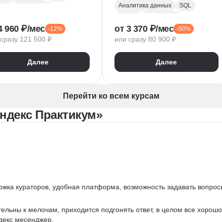
Аналитика данных
SQL
hon
PostgreSQL
Python
PostgreSQL
 тестирование
4 960 ₽/мес
от 3 370 ₽/мес
-12%
-50%
Алгоритмы и структуры данных
PlotLib
NumPy
сразу 121 500 ₽
или сразу 80 900 ₽
Power BI
Tableau
ndas
Microsoft Excel
dex DataLens
Далее
Далее
Математическая статистика
gle Таблицы
Plotly
Power Query
Py
Z-тест
Google Таблицы
Перейти ко всем курсам
Юнит-экономика
ндекс Практикум»
Теория вероятностей
A/B тестирование
Visual Basic
ржка кураторов, удобная платформа, возможность задавать вопрос
ельны к мелочам, приходится подгонять ответ, в целом все хорошо
декс месенджер.