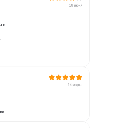
18 июня
ы и 
. 
14 марта
ва.