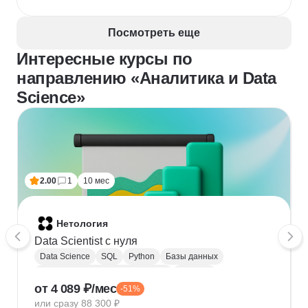
английском. Несмотря на некоторые недостатки в 
организации, общий вывод — курс хороший, он 
Посмотреть еще
структурирует знания и предоставляет 
необходимую базу, но для глубокого погружения в 
Интересные курсы по
профессию нужны самостоятельные усилия.  
направлению «Аналитика и Data
Science»
2.00
1
10 мес
Нетология
Data Scientist с нуля
Data Science
SQL
Python
Базы данных
Обработка естественного языка
Парсинг
от 4 089 ₽/мес
-51%
Keras
Машинное обучение
или сразу 88 300 ₽
Искусственный интеллект
Нейронные сети