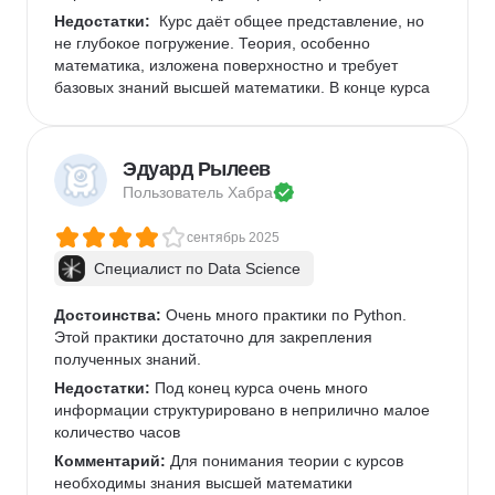
Недостатки:
  Курс даёт общее представление, но 
не глубокое погружение. Теория, особенно 
математика, изложена поверхностно и требует 
базовых знаний высшей математики. В конце курса 
ощущается перегруз из-за сжатых сроков и 
быстрого прохождения тем. Машинное обучение 
для текстов и компьютерное зрение освещены 
Эдуард Рылеев
поверхностно. Отсутствие задач разного уровня 
Пользователь 
Хабра
сложности может быть минусом для продвинутых 
студентов. Проблемы с производительностью 
сентябрь 2025
платформы и придирчивая проверка заданий в 
Jupyter Notebook также снижают удобство 
Специалист по Data Science
обучения.  
Комментарий:
Достоинства:
 Очень много практики по Python. 
 Курс однозначно ориентирован на 
практическое применение знаний, но для 
Этой практики достаточно для закрепления 
успешного прохождения нужно быть готовым к 
полученных знаний.
жестким дедлайнам и большому количеству 
Недостатки:
 Под конец курса очень много 
времени на учёбу. Придётся много заниматься 
информации структурировано в неприлично малое 
самообразованием после курса, так как он даёт 
количество часов
только основу. Он хорош для начинающих, но 
Комментарий:
 Для понимания теории с курсов 
требует дисциплины, базового знания Python и 
необходимы знания высшей математики
математики, а также готовности читать на 