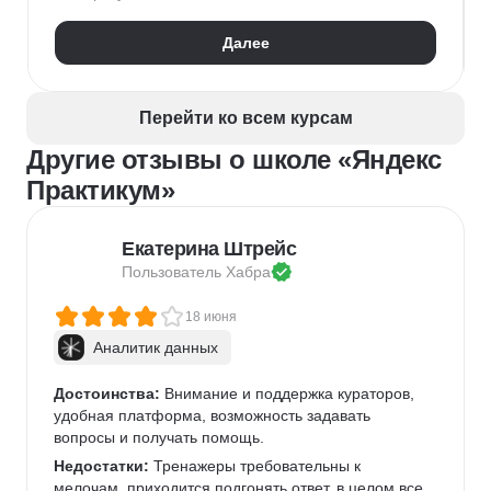
Математика для Data Science
Статистика
Далее
Визуализация
NumPy
Pandas
Google Таблицы
NLP
Очистка данных
Извлечение данных
API
Аналитика данных
Перейти ко всем курсам
Другие отзывы о школе «Яндекс
Практикум»
Екатерина Штрейс
Пользователь 
Хабра
18 июня
Аналитик данных
Достоинства:
 Внимание и поддержка кураторов, 
удобная платформа, возможность задавать 
вопросы и получать помощь.
Недостатки:
 Тренажеры требовательны к 
мелочам, приходится подгонять ответ, в целом все 