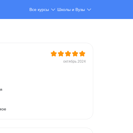
Все курсы
Школы и Вузы
октябрь 2024
я 
мое 