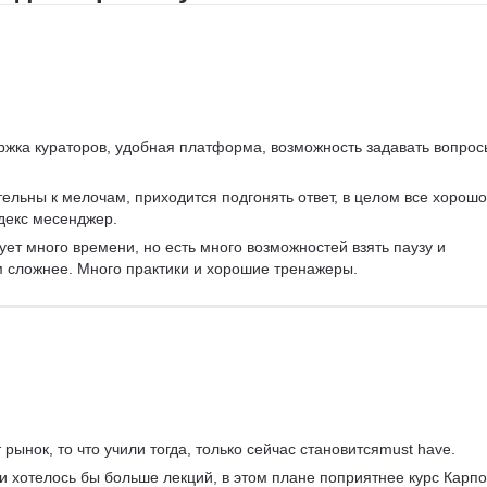
мпозиция
пьютерная графика
ржка кураторов, удобная платформа, возможность задавать вопрос
ельны к мелочам, приходится подгонять ответ, в целом все хорошо
декс месенджер.
ует много времени, но есть много возможностей взять паузу и 
м сложнее. Много практики и хорошие тренажеры.
рынок, то что учили тогда, только сейчас становитсяmust have.
 и хотелось бы больше лекций, в этом плане поприятнее курс Карпо