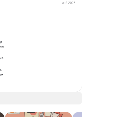
май 2025
р 
ее 
ра. 
, 
ям 
, 
но 