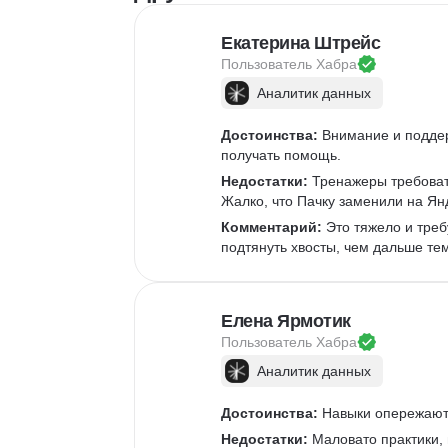
Дизайн логотипов
Ко
Дизайн упаковки
Ком
Екатерина Штрейс
Дизайн баннеров
Пользователь 
Хабра
Бренд-дизайн
Аналитик данных
Верстка печатных изданий
Верстка полиграфической продукции
Достоинства:
 Внимание и подде
Разработка фирменного стиля
получать помощь.
Создание анимации
Недостатки:
 Тренажеры требоват
Жалко, что Пачку заменили на Ян
Брендинг
Microsoft PowerPoint
Комментарий:
 Это тяжело и треб
подтянуть хвосты, чем дальше те
Дизайн текста
Дизайн карточек для маркетплейсов
Колористика
Елена Ярмотик
Google Slides
Пользователь 
Хабра
Аналитик данных
Достоинства:
 Навыки опережают 
Недостатки:
 Маловато практики,