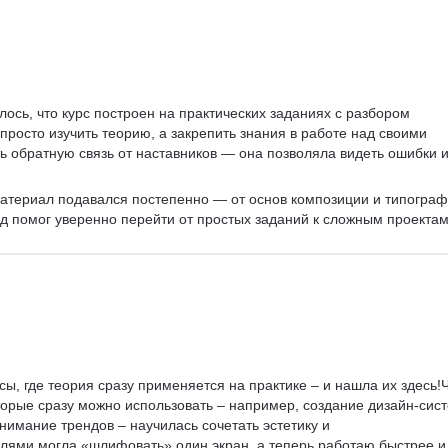
ось, что курс построен на практических заданиях с разбором 
просто изучить теорию, а закрепить знания в работе над своими 
ь обратную связь от наставников — она позволяла видеть ошибки и
материал подавался постепенно — от основ композиции и типограф
д помог уверенно перейти от простых заданий к сложным проектам.
рсы, где теория сразу применяется на практике – и нашла их здесь!Ч
торые сразу можно использовать – например, создание дизайн-сист
нимание трендов – научилась сочетать эстетику и 
лями могла «шлифовать» один экран, а теперь работаю быстрее и