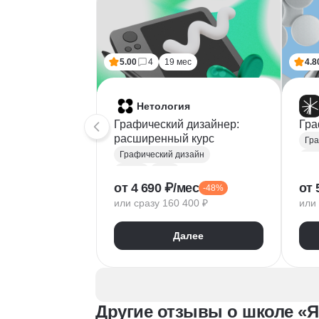
подошла к процессу и получила о
5.00
4
19 мес
4.8
Нетология
Графический дизайнер:
Гра
расширенный курс
Гра
Графический дизайн
Fig
Figma
Tilda
Ado
от 4 690 ₽/мес
от 
-48%
Photoshop
Тип
или сразу 160 400 ₽
или 
Adobe Illustrator
Век
Типографика
Диз
Далее
Айдентика
Пр
Иллюстрация
Скетчинг
Вер
After Effects
Рас
Adobe Animate
Бре
Другие отзывы о школе «Я
Cinema 4D
InDesign