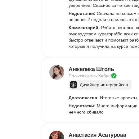
увереннее. Спасибо за четкие г
Недостатки:
 Сначала не совсем 
но через 2 недели я влилась в это
Комментарий:
 Ребята, которые х
руководством куратора!Во всех с
быстро отвечают и помогают разб
которые я получила на курсе помо
Анжелика Штоль
Пользователь 
Хабра
Дизайнер интерфейсов
Достоинства:
 Итоговые проекты,
Недостатки:
 Много информации в
немного сбивало
Анастасия Асатурова