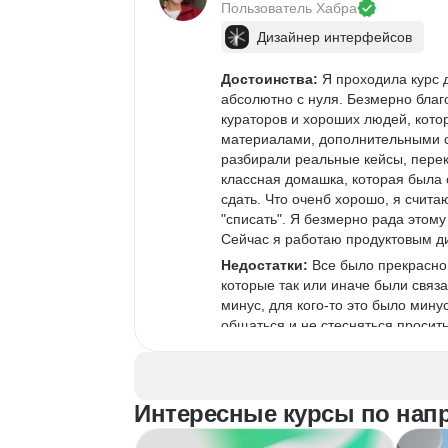
Пользователь 
Хабра
Дизайнер интерфейсов
Достоинства:
 Я проходила курс 
абсолютно с нуля. Безмерно благо
кураторов и хороших людей, кото
материалами, дополнительными сс
разбирали реальные кейсы, пере
классная домашка, которая была 
сдать. Что оченб хорошо, я считаю
"списать". Я безмерно рада этому
Сейчас я работаю продуктовым д
Недостатки:
 Все было прекрасно,
которые так или иначе были связа
минус, для кого-то это было мину
общаться и не стесняться проси
Комментарий:
 Считаю, что необ
нужно сдать тесты (есть внутри ЯП
далее пройти бесплатную часть и 
Интересные курсы по нап
обучение, в котором есть дедлайн
получалось совмещать работу и уч