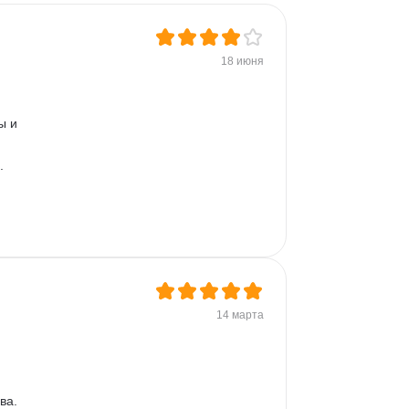
Дизайн презентаций
Растровая графика
Векторная графика
Auto Layout
UIKit
18 июня
Дизайн логотипов
ы и 
. 
14 марта
ва.