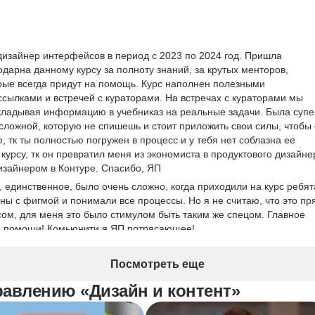
дизайнер интерфейсов в период с 2023 по 2024 год. Пришла 
дарна данному курсу за полноту знаний, за крутых менторов, 
рые всегда придут на помощь. Курс наполнен полезными 
ылками и встречей с кураторами. На встречах с кураторами мы 
кладывая информацию в учебниказ на реальные задачи. Была супе
сложной, которую не спишешь и стоит приложить свои силы, чтобы 
, тк ты полностью погружен в процесс и у тебя нет соблазна ее 
 курсу, тк он превратил меня из экономиста в продуктового дизайне
изайнером в Контуре. Спасибо, ЯП
 единственное, было очень сложно, когда приходили на курс ребята
ны с фигмой и понимали все процессы. Но я не считаю, что это пр
сом, для меня это было стимулом быть таким же спецом. Главное 
ть помощи! Комьюнити я ЯП потрясающее!
ходимо разобраться в новой профессии перед приобретением курса
) очень вдумчиво, там есть тест, какая профессия тебе подходит, 
Посмотреть еще
точно убедиться хватит ли тебе времени и сил, тк это реальное 
равлению «Дизайн и контент»
ы, сложные и интересные задачи и встречи с командой. У меня лич
иться, но было тяжело, но тем не менее я с ответственностью 