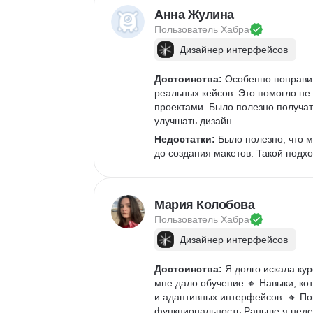
Анна Жулина
Пользователь 
Хабра
Дизайнер интерфейсов
Достоинства:
 Особенно понравил
реальных кейсов. Это помогло не 
проектами. Было полезно получат
улучшать дизайн.  
Недостатки:
 Было полезно, что 
до создания макетов. Такой подхо
Мария Колобова
Пользователь 
Хабра
Дизайнер интерфейсов
Достоинства:
 Я долго искала ку
мне дало обучение:🔸 Навыки, ко
и адаптивных интерфейсов. 🔸 По
функциональность.Раньше я неде