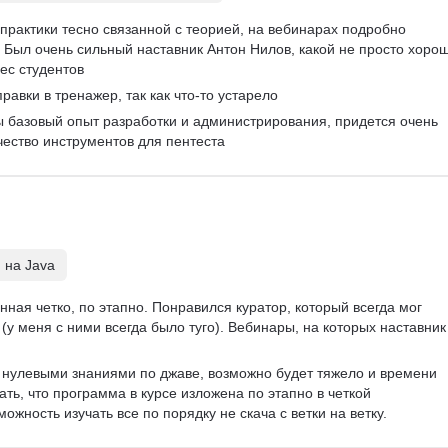
практики тесно связанной с теорией, на вебинарах подробно 
Был очень сильный наставник Антон Нилов, какой не просто хорош
ес студентов
равки в тренажер, так как что-то устарело
ы базовый опыт разработки и администрирования, придется очень 
чество инструментов для пентеста
 на Java
ная четко, по этапно. Понравился куратор, который всегда мог 
(у меня с ними всегда было туго). Вебинары, на которых наставник
с нулевыми знаниями по джаве, возможно будет тяжело и времени 
ать, что программа в курсе изложена по этапно в четкой 
ожность изучать все по порядку не скача с ветки на ветку. 