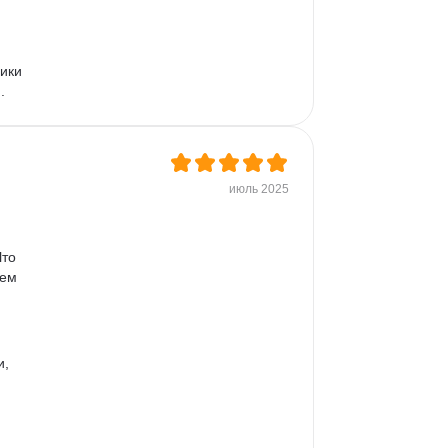
 
ики 
  
июль 2025
то 
ем 
 
, 
 
 