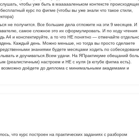
ослушать, чтобы уже быть в маааааленьком контексте происходящег
 бесплатный курс по фигме (чтобы вы уже знали что такое стили, 
ектора)
ься не получится. Все большие дела отложите на эти 9 месяцев. И 
авателю, самое сложное это их сформулировать. И по ходу чтения 
ь А4 и конспектируйте, а то что НЕ понятно — отмечайте отдельно
 вдень. Каждый день. Можно меньше, но тогда вы просто сделаете 
средственными знаниями будете месяцами ходить по собеседовани
делывать и доучиваться.Всем удачи. На ЯПрактикуме обещаний бол
м (реалистичным) настроем и НЕ с нуля (в ютубе фигма есть).  
 и возможно доёдете до диплома с минимальными академами и 
ось, что курс построен на практических заданиях с разбором 