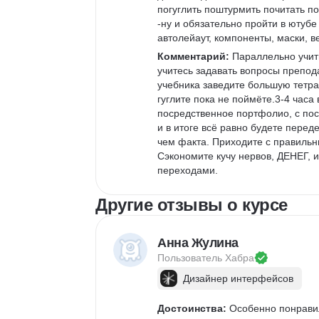
погуглить поштурмить почитать п
-ну и обязательно пройти в ютубе
автолейаут, компоненты, маски, в
Комментарий:
 Параллельно учит
учитесь задавать вопросы препод
учебника заведите большую тетрад
гуглите пока не поймёте.3-4 часа
посредственное портфолио, с по
и в итоге всё равно будете пере
чем факта. Приходите с правильны
Сэкономите кучу нервов, ДЕНЕГ,
переходами.
Другие отзывы о курсе
Анна Жулина
Пользователь 
Хабра
Дизайнер интерфейсов
Достоинства:
 Особенно понравил