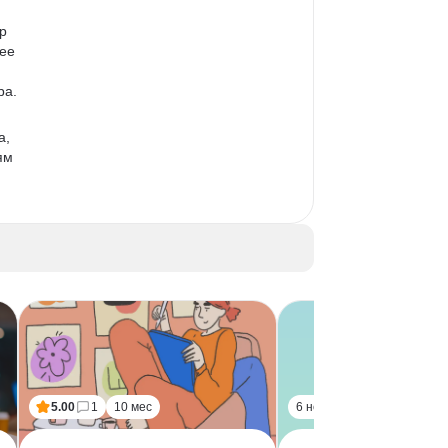
р 
ее 
ра. 
, 
ям 
, 
но 
5.00
1
10 мес
6 нед