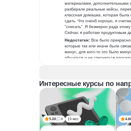
материалами, дополнительными сс
разбирали реальные кейсы, пере
классная домашка, которая была 
сдать. Что оченб хорошо, я считаю
"списать". Я безмерно рада этому
Сейчас я работаю продуктовым д
Недостатки:
 Все было прекрасно,
которые так или иначе были связа
минус, для кого-то это было мину
общаться и не стесняться проси
Комментарий:
 Считаю, что необ
нужно сдать тесты (есть внутри ЯП
далее пройти бесплатную часть и 
Интересные курсы по нап
обучение, в котором есть дедлайн
получалось совмещать работу и уч
подошла к процессу и получила о
5.00
4
19 мес
4.8