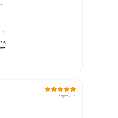
о, 
 и 
ям, 
ьше 
август 2025