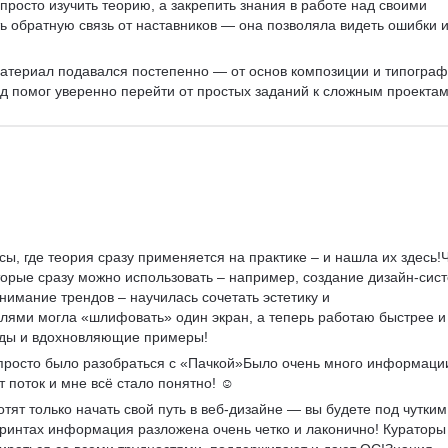
просто изучить теорию, а закрепить знания в работе над своими 
ь обратную связь от наставников — она позволяла видеть ошибки и
материал подавался постепенно — от основ композиции и типограф
д помог уверенно перейти от простых заданий к сложным проектам.
рсы, где теория сразу применяется на практике – и нашла их здесь!Ч
торые сразу можно использовать – например, создание дизайн-сист
нимание трендов – научилась сочетать эстетику и 
лями могла «шлифовать» один экран, а теперь работаю быстрее и
айды и вдохновляющие примеры!
просто было разобраться с «Пачкой»Было очень много информации
т поток и мне всё стало понятно! ☺️
отят только начать свой путь в веб-дизайне — вы будете под чутким
принтах информация разложена очень четко и лаконично! Кураторы