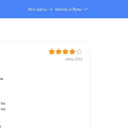
Все курсы
Школы и Вузы
июнь 2023
ым 
 ты 
 по 
 
у 