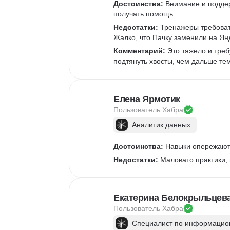
Верстка полиграфической продукции
Достоинства:
 Внимание и подде
Разработка фирменного стиля
получать помощь.
Создание анимации
Недостатки:
 Тренажеры требоват
Жалко, что Пачку заменили на Ян
Брендинг
Microsoft PowerPoint
Комментарий:
 Это тяжело и треб
подтянуть хвосты, чем дальше те
Дизайн текста
Дизайн карточек для маркетплейсов
Колористика
Елена Ярмотик
Google Slides
Пользователь 
Хабра
Аналитик данных
Достоинства:
 Навыки опережают 
Недостатки:
 Маловато практики,
Екатерина Белокрыльцев
Пользователь 
Хабра
Специалист по информацион