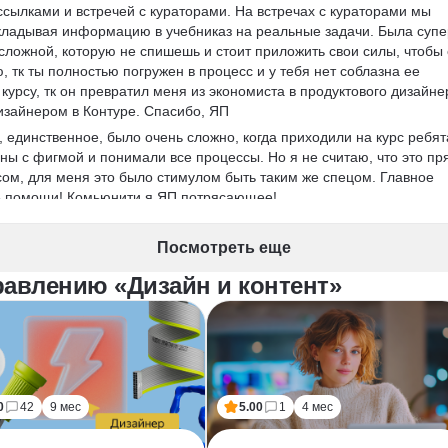
ылками и встречей с кураторами. На встречах с кураторами мы 
кладывая информацию в учебниказ на реальные задачи. Была супе
сложной, которую не спишешь и стоит приложить свои силы, чтобы 
, тк ты полностью погружен в процесс и у тебя нет соблазна ее 
 курсу, тк он превратил меня из экономиста в продуктового дизайне
изайнером в Контуре. Спасибо, ЯП
 единственное, было очень сложно, когда приходили на курс ребята
ны с фигмой и понимали все процессы. Но я не считаю, что это пр
сом, для меня это было стимулом быть таким же спецом. Главное 
ть помощи! Комьюнити я ЯП потрясающее!
ходимо разобраться в новой профессии перед приобретением курса
) очень вдумчиво, там есть тест, какая профессия тебе подходит, 
Посмотреть еще
точно убедиться хватит ли тебе времени и сил, тк это реальное 
равлению «Дизайн и контент»
ы, сложные и интересные задачи и встречи с командой. У меня лич
иться, но было тяжело, но тем не менее я с ответственностью 
чень крутой выхлоп. Спасибо, Яндекс Практикум! 
0
42
9 мес
5.00
1
4 мес