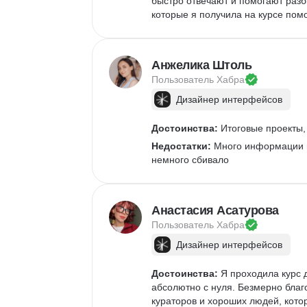
быстро отвечают и помогают разб
которые я получила на курсе помо
Анжелика Штоль
Пользователь 
Хабра
Дизайнер интерфейсов
Достоинства:
 Итоговые проекты,
Недостатки:
 Много информации в
немного сбивало
Анастасия Асатурова
Пользователь 
Хабра
Дизайнер интерфейсов
Достоинства:
 Я проходила курс 
абсолютно с нуля. Безмерно благо
кураторов и хороших людей, кото