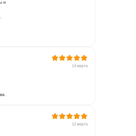
ы и 
. 
14 марта
ва.
12 марта