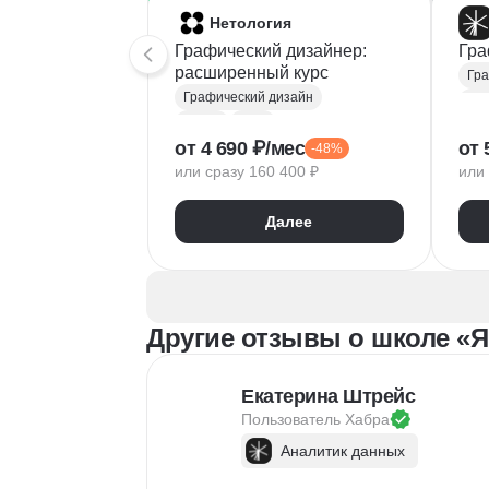
Нетология
Графический дизайнер:
Гра
расширенный курс
Гра
Графический дизайн
Fig
Figma
Tilda
Ado
от 4 690 ₽/мес
от 
-48%
Photoshop
Тип
или сразу 160 400 ₽
или 
Adobe Illustrator
Век
Типографика
Диз
Далее
Айдентика
Пр
Иллюстрация
Скетчинг
Вер
After Effects
Рас
Adobe Animate
Бре
Другие отзывы о школе «Я
Cinema 4D
InDesign
Дизайн логотипов
Ко
Дизайн упаковки
Ком
Екатерина Штрейс
Дизайн баннеров
Пользователь 
Хабра
Бренд-дизайн
Аналитик данных
Верстка печатных изданий