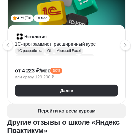
4.75
6
18 мес
Нетология
1C-программист: расширенный курс
1С разработка
Git
Microsoft Excel
1С:Бухгалтерия
Google Таблицы
Eclipse
1С:Предприятие
XML
JSON
1С:БСП
от 4 223 ₽/мес
-50%
Конфигурирование 1С
или сразу 129 200 ₽
Далее
Перейти ко всем курсам
Другие отзывы о школе «Яндекс
Практикум»