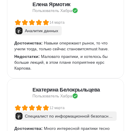
Елена Ярмотик
Пользователь 
Хабра
14 марта
Аналитик данных
Достоинства:
 Навыки опережают рынок, то что 
учили тогда, только сейчас становитсяmust have.
Недостатки:
 Маловато практики, и хотелось бы 
больше лекций, в этом плане поприятнее курс 
Карпова.
Екатерина Белокрыльцева
Пользователь 
Хабра
12 марта
Специалист по информационной безопаснос
ти: веб-пентест
Достоинства:
 Много интересной практики тесно 