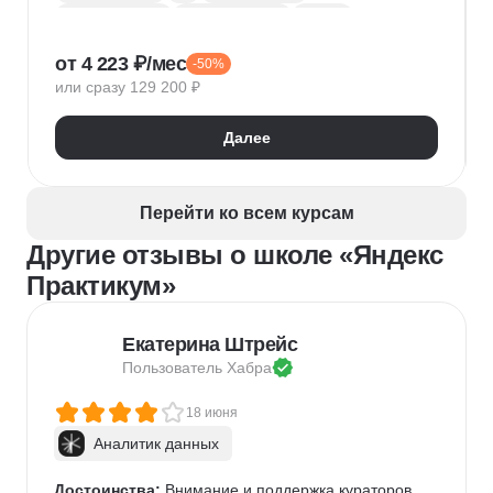
1С:Бухгалтерия
Google Таблицы
Eclipse
1С:Предприятие
XML
JSON
1С:БСП
от 4 223 ₽/мес
-50%
Конфигурирование 1С
или сразу 129 200 ₽
Далее
Перейти ко всем курсам
Другие отзывы о школе «Яндекс
Практикум»
Екатерина Штрейс
Пользователь 
Хабра
18 июня
Аналитик данных
Достоинства:
 Внимание и поддержка кураторов, 