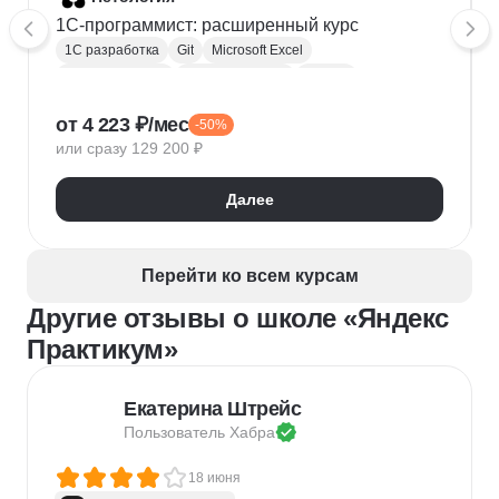
1C-программист: расширенный курс
1С разработка
Git
Microsoft Excel
1С:Бухгалтерия
Google Таблицы
Eclipse
1С:Предприятие
XML
JSON
1С:БСП
от 4 223 ₽/мес
-50%
Конфигурирование 1С
или сразу 129 200 ₽
Далее
Перейти ко всем курсам
Другие отзывы о школе «Яндекс
Практикум»
Екатерина Штрейс
Пользователь 
Хабра
18 июня