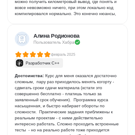
можно получить километровый вывод, где понять и 
вовсе невозможно ничего, при этом локально код 
компилировался нормально. Это конечно нюансы, 
но след оставляют)
Комментарий:
 Нужно осознавать, что придется 
много времени отдать учебе, заранее планировать 
Алина Родионова
время, если можете себе это позволить
Пользователь 
Хабра
февраль 2025
Разработчик C++
Достоинства:
 Курс для меня оказался достаточно 
сложным,  пару раз приходилось менять когорту - 
сдвигать сроки сдачи материала (кстати это 
совершенно бесплатно - платишь только за 
заявленный срок обучения).  Программа курса 
насыщенная, и быстро набирает обороты по 
сложности.  Практические задания приближены к 
реальным проектам - с ними действительно 
интересно работать. Сложно проходить встроенные 
тесты  - но на реально работе тоже приходится 