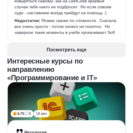
ковыряться самому- как на LeetCode краевые 
случаи тебе никто не подбросит.  Но если совсем 
худо - наставники всегда прийдут на помощь :) 
Недостатки:
 Резкие скачки по сложности.  Сначала 
все очень просто - потом ничего не понятно.  Но 
наверное такие моменты в учебе прокачивают Soft 
skills,  что тоже очень полезно в будущей работе.  
Немного глючил тренажер - долго отправляет 
Посмотреть еще
результаты,  иногда странно подглючивал редактор, 
 не было подсветки кода- но над этим сейчас 
Интересные курсы по
поработали- и последнее задание уже было 
направлению
выполнять намного комфортнее. 
Комментарий:
 Если у вас практически нет опыта в 
«Программирование и IT»
программировании, я бы посоветовала пройти 
перед этим курсом  -  бесплатные курсы по с++ в 
открытом доступе, порешать задачи на LeetCode.  
Почитать литературу.  Если есть - то смело в бой! И 
приятной учебы! 
4.75
6
18 мес
Нетология