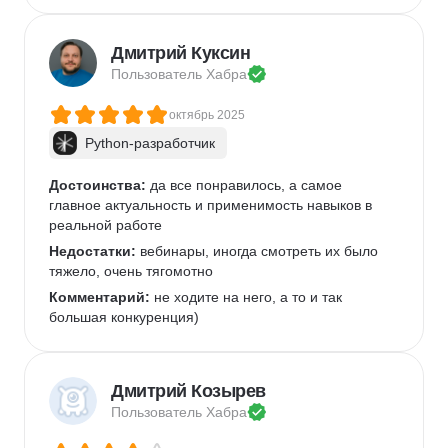
ежедневной основе, минимум 2 часа. Старайтесь 
не отставать, и идти всегда вровень с графиком, 
нагонять очень тяжело
Дмитрий Куксин
Пользователь 
Хабра
октябрь 2025
Python-разработчик
Достоинства:
 да все понравилось, а самое 
главное актуальность и применимость навыков в 
реальной работе
Недостатки:
 вебинары, иногда смотреть их было 
тяжело, очень тягомотно
Комментарий:
 не ходите на него, а то и так 
большая конкуренция)
Дмитрий Козырев
Пользователь 
Хабра