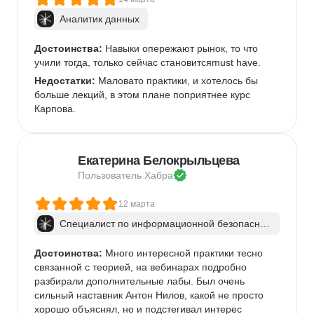
Аналитик данных
Достоинства:
 Навыки опережают рынок, то что 
учили тогда, только сейчас становитсяmust have.
Недостатки:
 Маловато практики, и хотелось бы 
больше лекций, в этом плане поприятнее курс 
Карпова.
Екатерина Белокрыльцева
Пользователь 
Хабра
12 марта
Специалист по информационной безопаснос
ти: веб-пентест
Достоинства:
 Много интересной практики тесно 
связанной с теорией, на вебинарах подробно 
разбирали дополнительные лабы. Был очень 
сильный наставник Антон Нилов, какой не просто 
хорошо объяснял, но и подстегивал интерес 