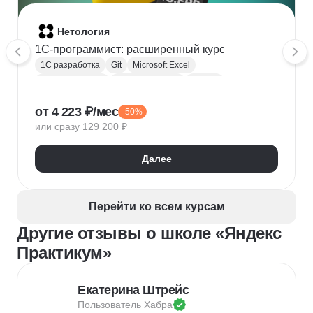
Нетология
1C-программист: расширенный курс
1С разработка
Git
Microsoft Excel
1С:Бухгалтерия
Google Таблицы
Eclipse
1С:Предприятие
XML
JSON
1С:БСП
от 4 223 ₽/мес
-50%
Конфигурирование 1С
или сразу 129 200 ₽
Далее
Перейти ко всем курсам
Другие отзывы о школе «Яндекс
Практикум»
Екатерина Штрейс
Пользователь 
Хабра