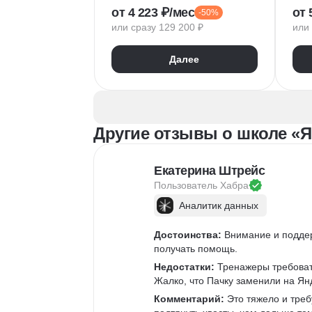
от 4 223 ₽/мес
от 
-50%
1С:Бухгалтерия
Doc
или сразу 129 200 ₽
или 
Google Таблицы
Eclipse
1С:Предприятие
XML
Git
Далее
JSON
1С:БСП
JS
Конфигурирование 1С
Про
RES
Другие отзывы о школе «Я
Екатерина Штрейс
Пользователь 
Хабра
Аналитик данных
Достоинства:
 Внимание и подде
получать помощь.
Недостатки:
 Тренажеры требоват
Жалко, что Пачку заменили на Ян
Комментарий:
 Это тяжело и треб