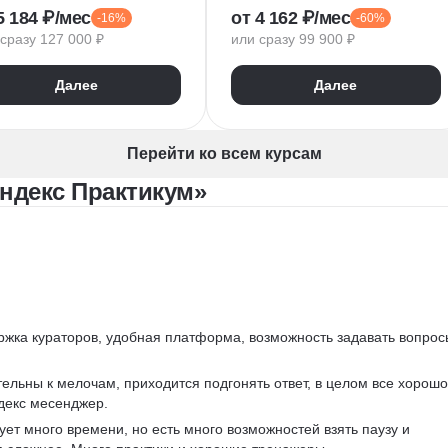
5 184 ₽/мес
от 4 162 ₽/мес
-16%
-60%
ker
Flask
CI / CD
Flask
сразу 127 000 ₽
или сразу 99 900 ₽
Алгоритмы и структуры данных
Алгоритмы и структуры данных
Разработка
ООП
Git
Разработка
ООП
Далее
Далее
ON
GraphQL
Pytest
ектирование API
WebSockets
PyCharm
T API
SQLAlchemy
GitHub
Перейти ко всем курсам
VS Code
Visual Studio
ндекс Практикум»
Bash
Linux
ER-диаграммы
Базы данных
FastAPI
CRUD
Жизненный цикл ПО
Agile
Scrum
Waterfall
ржка кураторов, удобная платформа, возможность задавать вопрос
ельны к мелочам, приходится подгонять ответ, в целом все хорошо
декс месенджер.
ует много времени, но есть много возможностей взять паузу и 