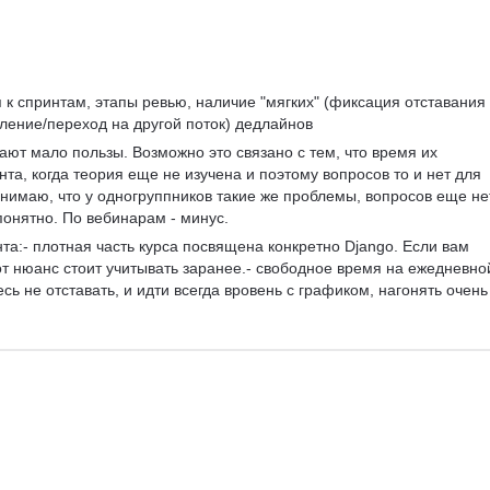
к спринтам, этапы ревью, наличие "мягких" (фиксация отставания 
сление/переход на другой поток) дедлайнов
ают мало пользы. Возможно это связано с тем, что время их 
та, когда теория еще не изучена и поэтому вопросов то и нет для 
онимаю, что у одногруппников такие же проблемы, вопросов еще нет
понятно. По вебинарам - минус.
та:- плотная часть курса посвящена конкретно Django. Если вам 
т нюанс стоит учитывать заранее.- свободное время на ежедневно
сь не отставать, и идти всегда вровень с графиком, нагонять очень