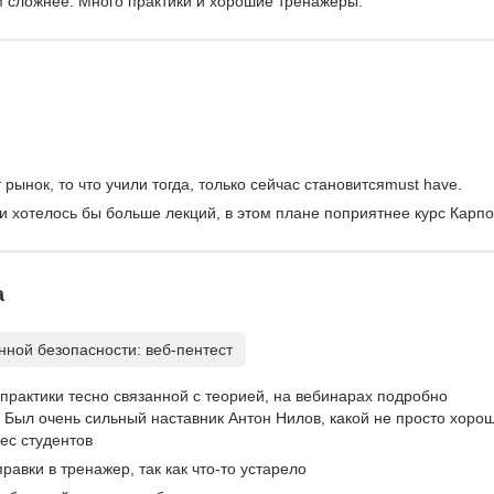
м сложнее. Много практики и хорошие тренажеры.
рынок, то что учили тогда, только сейчас становитсяmust have.
 и хотелось бы больше лекций, в этом плане поприятнее курс Карпо
а
ной безопасности: веб-пентест
практики тесно связанной с теорией, на вебинарах подробно 
Был очень сильный наставник Антон Нилов, какой не просто хорош
ес студентов
равки в тренажер, так как что-то устарело