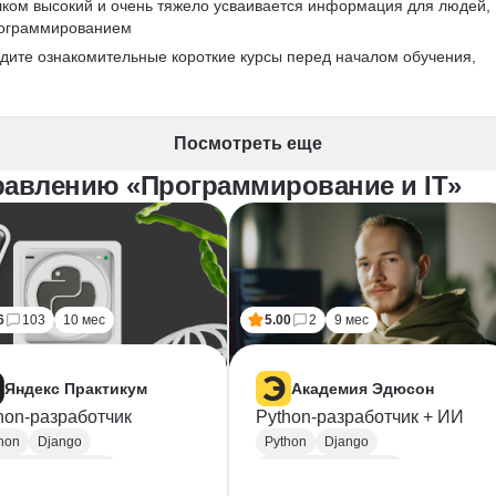
ком высокий и очень тяжело усваивается информация для людей, 
рограммированием
дите ознакомительные короткие курсы перед началом обучения, 
Посмотреть еще
равлению «Программирование и IT»
6
103
10 мес
5.00
2
9 мес
Яндекс Практикум
Академия Эдюсон
hon-разработчик
Python-разработчик + ИИ
hon
Django
Python
Django
kend-разработка
Backend-разработка
ST
Базы данных
MySQL
PostgreSQL