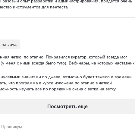
ы базовый опыт разработки и администрирования, придется очень 
чество инструментов для пентеста
 на Java
ная четко, по этапно. Понравился куратор, который всегда мог 
(у меня с ними всегда было туго). Вебинары, на которых наставник
с нулевыми знаниями по джаве, возможно будет тяжело и времени 
ать, что программа в курсе изложена по этапно в четкой 
ожность изучать все по порядку не скача с ветки на ветку. 
Посмотреть еще
с Практикум