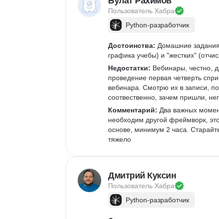
Булат Рахимов
Пользователь 
Хабра
Python-разработчик
Достоинства:
 Домашние задания 
графика учебы) и "жестких" (отчи
Недостатки:
 Вебинары, честно, д
проведение первая четверть сприн
вебинара. Смотрю их в записи, п
соотвественно, зачем пришли, не
Комментарий:
 Два важных момен
необходим другой фреймворк, это
основе, минимум 2 часа. Старайте
тяжело
Дмитрий Куксин
Пользователь 
Хабра
Python-разработчик