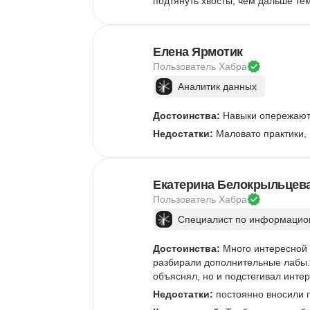
подтянуть хвосты, чем дальше те
Елена Ярмотик
Пользователь 
Хабра
Аналитик данных
Достоинства:
 Навыки опережают 
Недостатки:
 Маловато практики,
Екатерина Белокрыльцев
Пользователь 
Хабра
Специалист по информацион
Достоинства:
 Много интересной 
разбирали дополнительные лабы. 
объяснял, но и подстегивал интер
Недостатки:
 постоянно вносили п