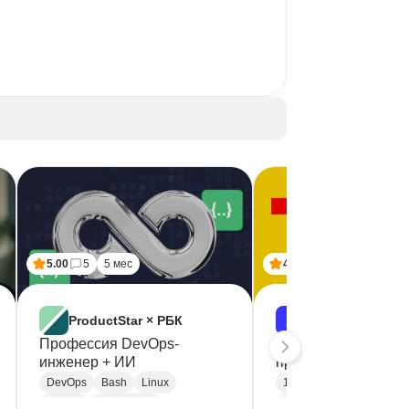
5.00
5
5 мес
4.50
6
8 мес
ProductStar × РБК
Skillbox
Профессия DevOps-
Профессия 1С-
инженер + ИИ
программист
DevOps
Bash
Linux
1С разработка
Docker
Kubernetes
Разработка