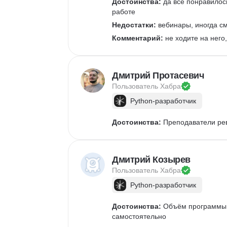
Достоинства:
 да все понравилос
работе
Недостатки:
 вебинары, иногда с
Комментарий:
 не ходите на него
Дмитрий Протасевич
Пользователь 
Хабра
Python-разработчик
Достоинства:
 Преподаватели р
Дмитрий Козырев
Пользователь 
Хабра
Python-разработчик
Достоинства:
 Объём программы д
самостоятельно