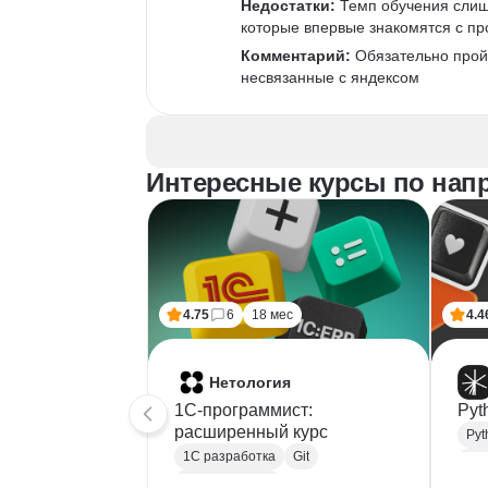
Недостатки:
 Темп обучения слиш
которые впервые знакомятся с п
Комментарий:
 Обязательно прой
несвязанные с яндексом
Интересные курсы по нап
4.75
6
18 мес
4.4
Нетология
1C-программист:
Pyt
расширенный курс
Pyt
1С разработка
Git
Bac
Microsoft Excel
RE