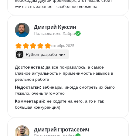
необходим другой фреймворк, этот нюанс стоит 
учитывать заранее.- свободное время на 
ежедневной основе, минимум 2 часа. Старайтесь 
не отставать, и идти всегда вровень с графиком, 
нагонять очень тяжело
Дмитрий Куксин
Пользователь 
Хабра
октябрь 2025
Python-разработчик
Достоинства:
 да все понравилось, а самое 
главное актуальность и применимость навыков в 
реальной работе
Недостатки:
 вебинары, иногда смотреть их было 
тяжело, очень тягомотно
Комментарий:
 не ходите на него, а то и так 
большая конкуренция)
Дмитрий Протасевич