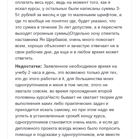
оплатить весь курс, ведь на момент того, как я 
искал курсы, у остальных были написаны суммы 3-
5т. рублей за месяц и где то маленьким шрифтом, а 
где то вообще не понятно где, будет указано, что 
это сумма в течение 3х лет допустим, а в пересчете 
выходят огромные суммы)Отдельно хочу отметить 
наставника Ян Щербаков, очень много помогает 
всем, хорошо объясняет и зачастую отвечает не в 
свои рабочие дни, да еще и в любое время может 
ответить
Недостатки:
 Заявленное необходимое время на 
учебу 2 часа в день, это возможно только для тех, 
кто до этого работал в it, для большинства моих 
одногруппников и меня в том числе, этого не 
хватало совсем, во время прохождения второй 
половины курсаЧасто бывает не хватает теории для 
выполнения каких либо практических задач и 
приходится искать самому, но при этом надо же 
успеть в установленные срокиК концу курса, 
одногруппников становится очень мало, и если до 
дипломного проекта всегда можно было попросить 
помощи и подсказки у одногруппников, или вместе 