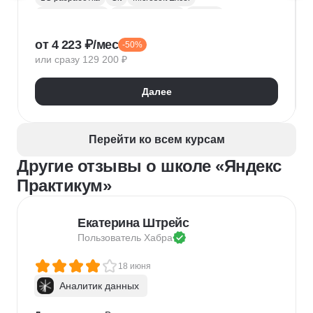
1С:Бухгалтерия
Google Таблицы
Eclipse
1С:Предприятие
XML
JSON
1С:БСП
от 4 223 ₽/мес
-50%
Конфигурирование 1С
или сразу 129 200 ₽
Далее
Перейти ко всем курсам
Другие отзывы о школе «Яндекс
Практикум»
Екатерина Штрейс
Пользователь 
Хабра
18 июня
Аналитик данных