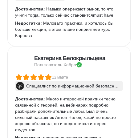
Достоинства:
 Навыки опережают рынок, то что 
учили тогда, только сейчас становитсяmust have.
Недостатки:
 Маловато практики, и хотелось бы 
больше лекций, в этом плане поприятнее курс 
Карпова.
Екатерина Белокрыльцева
Пользователь 
Хабра
12 марта
Специалист по информационной безопаснос
ти: веб-пентест
Достоинства:
 Много интересной практики тесно 
связанной с теорией, на вебинарах подробно 
разбирали дополнительные лабы. Был очень 
сильный наставник Антон Нилов, какой не просто 
хорошо объяснял, но и подстегивал интерес 
студентов
Недостатки:
 постоянно вносили правки в 