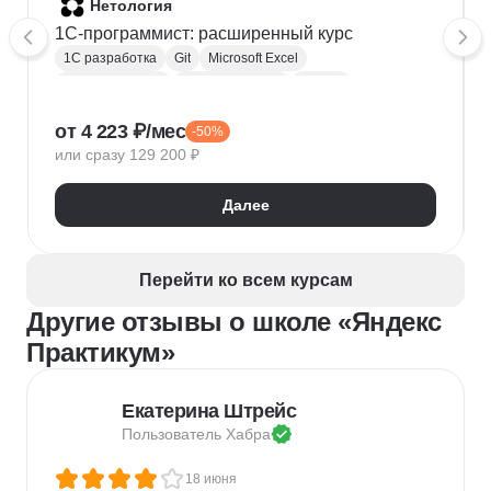
Нетология
1C-программист: расширенный курс
1С разработка
Git
Microsoft Excel
1С:Бухгалтерия
Google Таблицы
Eclipse
1С:Предприятие
XML
JSON
1С:БСП
от 4 223 ₽/мес
-50%
Конфигурирование 1С
или сразу 129 200 ₽
Далее
Перейти ко всем курсам
Другие отзывы о школе «Яндекс
Практикум»
Екатерина Штрейс
Пользователь 
Хабра
18 июня