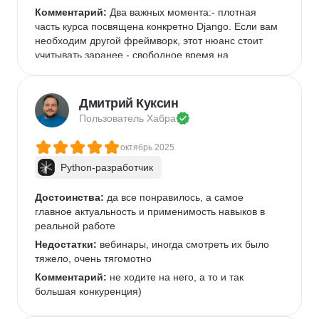
Комментарий:
 Два важных момента:- плотная 
часть курса посвящена конкретно Django. Если вам 
необходим другой фреймворк, этот нюанс стоит 
учитывать заранее.- свободное время на 
ежедневной основе, минимум 2 часа. Старайтесь 
не отставать, и идти всегда вровень с графиком, 
нагонять очень тяжело
Дмитрий Куксин
Пользователь 
Хабра
октябрь 2025
Python-разработчик
Достоинства:
 да все понравилось, а самое 
главное актуальность и применимость навыков в 
реальной работе
Недостатки:
 вебинары, иногда смотреть их было 
тяжело, очень тягомотно
Комментарий:
 не ходите на него, а то и так 
большая конкуренция)