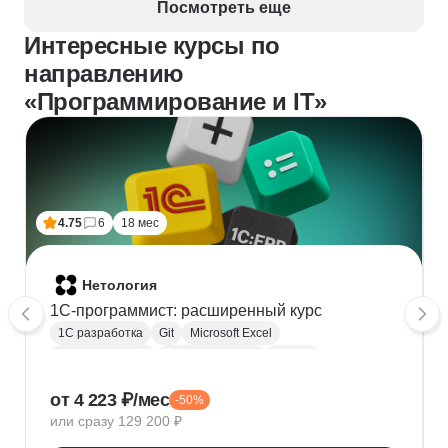
Посмотреть еще
Интересные курсы по
направлению
«Программирование и IT»
4.75
6
18 мес
Нетология
1C-программист: расширенный курс
1С разработка
Git
Microsoft Excel
1С:Бухгалтерия
Google Таблицы
Eclipse
1С:Предприятие
XML
JSON
1С:БСП
от 4 223 ₽/мес
-50%
Конфигурирование 1С
или сразу 129 200 ₽