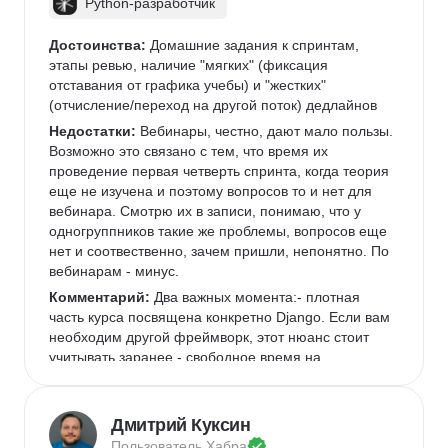
Python-разработчик
Достоинства:
 Домашние задания к спринтам, 
этапы ревью, наличие "мягких" (фиксация 
отставания от графика учебы) и "жестких" 
(отчисление/переход на другой поток) дедлайнов
Недостатки:
 Вебинары, честно, дают мало пользы. 
Возможно это связано с тем, что время их 
проведение первая четверть спринта, когда теория 
еще не изучена и поэтому вопросов то и нет для 
вебинара. Смотрю их в записи, понимаю, что у 
одногруппников такие же проблемы, вопросов еще 
нет и соотвественно, зачем пришли, непонятно. По 
вебинарам - минус.
Комментарий:
 Два важных момента:- плотная 
часть курса посвящена конкретно Django. Если вам 
необходим другой фреймворк, этот нюанс стоит 
учитывать заранее.- свободное время на 
ежедневной основе, минимум 2 часа. Старайтесь 
не отставать, и идти всегда вровень с графиком, 
нагонять очень тяжело
Дмитрий Куксин
Пользователь 
Хабра