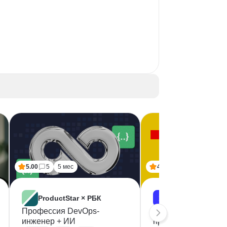
5.00
5
5 мес
4.50
6
8 мес
ProductStar × РБК
Skillbox
Профессия DevOps-
Профессия 1С-
инженер + ИИ
программист