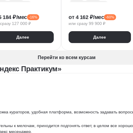
kend-разработка
Backend-разработка
ST
Базы данных
MySQL
PostgreSQL
5 184 ₽/мес
от 4 162 ₽/мес
-16%
-60%
ker
Flask
CI / CD
Flask
сразу 127 000 ₽
или сразу 99 900 ₽
Алгоритмы и структуры данных
Алгоритмы и структуры данных
Разработка
ООП
Git
Разработка
ООП
Далее
Далее
ON
GraphQL
Pytest
ектирование API
WebSockets
PyCharm
T API
SQLAlchemy
GitHub
Перейти ко всем курсам
VS Code
Visual Studio
ндекс Практикум»
Bash
Linux
ER-диаграммы
Базы данных
FastAPI
CRUD
Жизненный цикл ПО
Agile
Scrum
Waterfall
ржка кураторов, удобная платформа, возможность задавать вопрос
ельны к мелочам, приходится подгонять ответ, в целом все хорошо
декс месенджер.