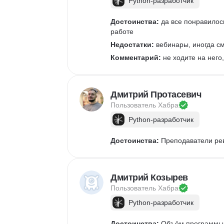
Python-разработчик
Достоинства:
 да все понравилос
работе
Недостатки:
 вебинары, иногда с
Комментарий:
 не ходите на него
Дмитрий Протасевич
Пользователь 
Хабра
Python-разработчик
Достоинства:
 Преподаватели р
Дмитрий Козырев
Пользователь 
Хабра
Python-разработчик
Достоинства:
 Объём программы д