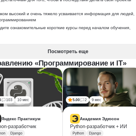
ком высокий и очень тяжело усваивается информация для людей, 
рограммированием
дите ознакомительные короткие курсы перед началом обучения, 
Посмотреть еще
равлению «Программирование и IT»
6
103
10 мес
5.00
2
9 мес
Яндекс Практикум
Академия Эдюсон
hon-разработчик
Python-разработчик + ИИ
hon
Django
Python
Django