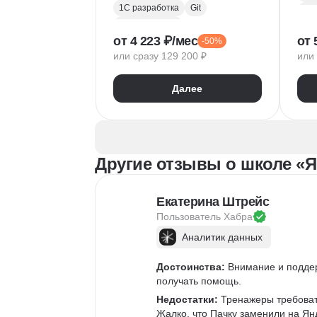
1С разработка
Git
Bac
Microsoft Excel
RE
от 4 223 ₽/мес
от 
-50%
1С:Бухгалтерия
Doc
или сразу 129 200 ₽
или 
Google Таблицы
Eclipse
1С:Предприятие
XML
Git
Далее
JSON
1С:БСП
JS
Конфигурирование 1С
Про
RES
Другие отзывы о школе «Я
Екатерина Штрейс
Пользователь 
Хабра
Аналитик данных
Достоинства:
 Внимание и подде
получать помощь.
Недостатки:
 Тренажеры требоват
Жалко, что Пачку заменили на Ян