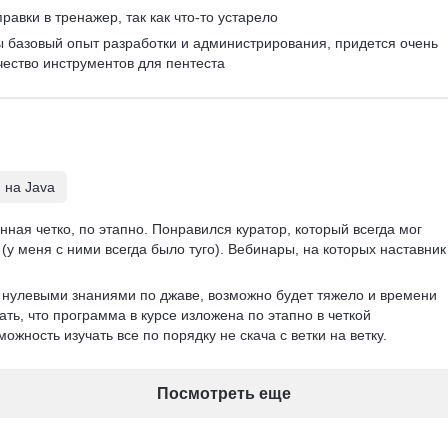
равки в тренажер, так как что-то устарело
ы базовый опыт разработки и администрирования, придется очень 
чество инструментов для пентеста
 на Java
ная четко, по этапно. Понравился куратор, который всегда мог 
(у меня с ними всегда было туго). Вебинары, на которых наставник
с нулевыми знаниями по джаве, возможно будет тяжело и времени 
ать, что программа в курсе изложена по этапно в четкой 
ожность изучать все по порядку не скача с ветки на ветку. 
Посмотреть еще