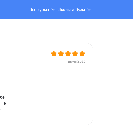
Все курсы
Школы и Вузы
июнь 2023
бе 
 Не 
. 