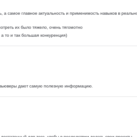
ь, а самое главное актуальность и применимость навыков в реальн
мотреть их было тяжело, очень тягомотно
, а то и так большая конкуренция)
евьюверы дают самую полезную информацию.
остаточный для того, чтобы в последствии делать свои проекты 