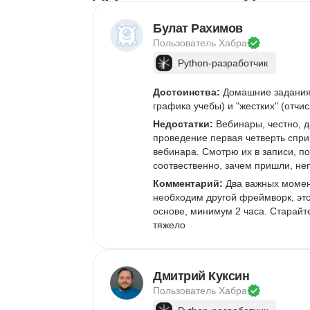
Булат Рахимов
Пользователь 
Хабра
Python-разработчик
Достоинства:
 Домашние задания 
графика учебы) и "жестких" (отчи
Недостатки:
 Вебинары, честно, д
проведение первая четверть сприн
вебинара. Смотрю их в записи, п
соотвественно, зачем пришли, не
Комментарий:
 Два важных момен
необходим другой фреймворк, это
основе, минимум 2 часа. Старайте
тяжело
Дмитрий Куксин
Пользователь 
Хабра