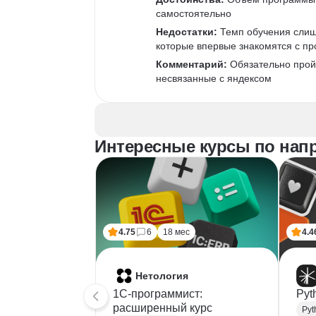
самостоятельно
Недостатки:
 Темп обучения слиш
которые впервые знакомятся с п
Комментарий:
 Обязательно прой
несвязанные с яндексом
Интересные курсы по нап
4.75
6
18 мес
4.4
Нетология
1C-программист:
Pyt
расширенный курс
Pyt