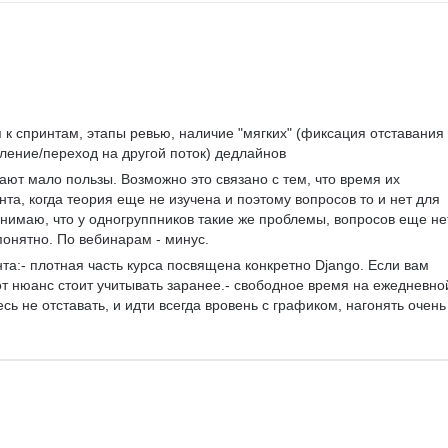
к спринтам, этапы ревью, наличие "мягких" (фиксация отставания 
сление/переход на другой поток) дедлайнов
ают мало пользы. Возможно это связано с тем, что время их 
та, когда теория еще не изучена и поэтому вопросов то и нет для 
онимаю, что у одногруппников такие же проблемы, вопросов еще нет
понятно. По вебинарам - минус.
та:- плотная часть курса посвящена конкретно Django. Если вам 
т нюанс стоит учитывать заранее.- свободное время на ежедневно
сь не отставать, и идти всегда вровень с графиком, нагонять очень