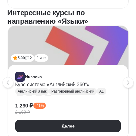
Интересные курсы по
направлению «Языки»
5.00
2
1 час
1
Инглекс
Курс-система «Английский 360°»
Английский язык
Разговорный английский
A1
A2
B1
B2
C1
1 290 ₽
-41%
Английский для путешествий
2 160 ₽
Далее