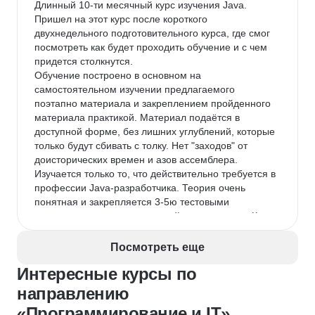
Длинный 10-ти месячный курс изучения Java. 
Пришел на этот курс после короткого 
двухнедельного подготовительного курса, где смог 
посмотреть как будет проходить обучение и с чем 
придется столкнутся.

Обучение построено в основном на 
самостоятельном изучении предлагаемого 
поэтапно материала и закреплением пройденного 
материала практикой. Материал подаётся в 
доступной форме, без лишних углублений, которые 
только будут сбивать с толку. Нет "заходов" от 
доисторических времен и азов ассемблера. 
Изучается только то, что действительно требуется в 
профессии Java-разработчика. Теория очень 
понятная и закрепляется 3-5ю тестовыми 
вопросами после каждого пройденного урока. К 
большинству уроков идёт практика. Практика 
позволяет вживую "потрогать" код, реализовать 
Посмотреть еще
свои идеи и глубже понять пройденный материал. 
Интересные курсы по
Конечно возникают ошибки: где-то не 
компилируется код, где-то программа не работает 
направлению
как нужно, но это всё в рамках обучения и 
«Программирование и IT»
позволяет хорошо поскрипеть мозгами для того, 