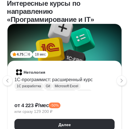
Интересные курсы по
направлению
«Программирование и IT»
4.75
6
18 мес
Нетология
1C-программист: расширенный курс
1С разработка
Git
Microsoft Excel
1С:Бухгалтерия
Google Таблицы
Eclipse
1С:Предприятие
XML
JSON
1С:БСП
от 4 223 ₽/мес
-50%
Конфигурирование 1С
или сразу 129 200 ₽
Далее