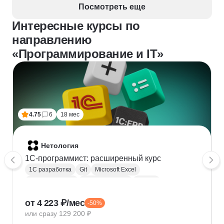
Посмотреть еще
Интересные курсы по
направлению
«Программирование и IT»
4.75
6
18 мес
Нетология
1C-программист: расширенный курс
1С разработка
Git
Microsoft Excel
1С:Бухгалтерия
Google Таблицы
Eclipse
1С:Предприятие
XML
JSON
1С:БСП
от 4 223 ₽/мес
-50%
Конфигурирование 1С
или сразу 129 200 ₽