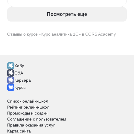
понравились практические задания: они дали 
возможность закрепить знания и уверенно 
использовать инструменты на реальных примерах.

Посмотреть еще
Командное выполнение заданий - это находка!

Могу с уверенностью сказать, что курс "Аналитик 
1С" был для меня крайне полезен.
Отзывы о курсе «Курс аналитика 1C» в CORS Academy
Хабр
Q&A
Карьера
Курсы
Список онлайн-школ
Рейтинг онлайн-школ
Промокоды и скидки
Соглашение с пользователем
Правила оказания услуг
Карта сайта