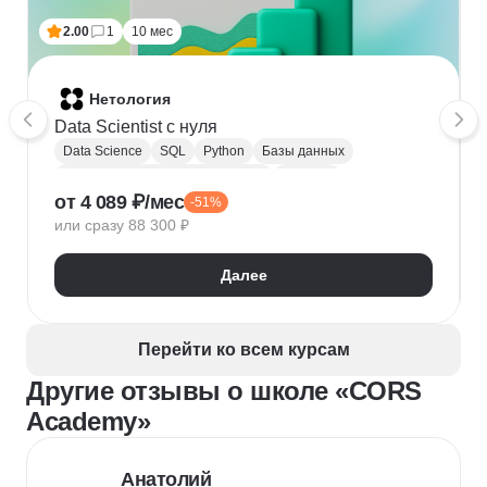
2.00
1
10 мес
Нетология
Data Scientist с нуля
Data Science
SQL
Python
Базы данных
Обработка естественного языка
Парсинг
от 4 089 ₽/мес
-51%
Keras
Машинное обучение
или сразу 88 300 ₽
Искусственный интеллект
Нейронные сети
Математика для Data Science
Статистика
Далее
Визуализация
NumPy
Pandas
Google Таблицы
NLP
Очистка данных
Извлечение данных
API
Аналитика данных
Перейти ко всем курсам
Другие отзывы о школе «CORS
Academy»
Анатолий