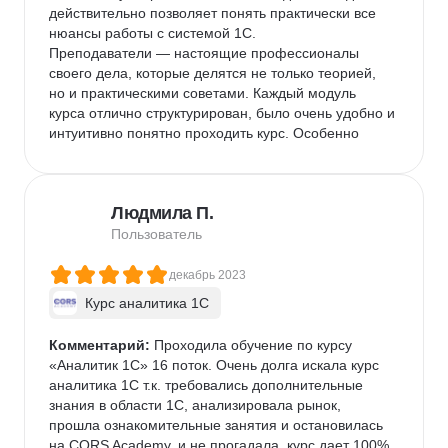
действительно позволяет понять практически все 
нюансы работы с системой 1С.

Преподаватели — настоящие профессионалы 
своего дела, которые делятся не только теорией, 
но и практическими советами. Каждый модуль 
курса отлично структурирован, было очень удобно и 
интуитивно понятно проходить курс. Особенно 
понравились практические задания: они дали 
возможность закрепить знания и уверенно 
использовать инструменты на реальных примерах.

Людмила П.
Командное выполнение заданий - это находка!

Могу с уверенностью сказать, что курс "Аналитик 
Пользователь
1С" был для меня крайне полезен.
декабрь 2023
Курс аналитика 1C
Комментарий:
 Проходила обучение по курсу 
«Аналитик 1С» 16 поток. Очень долга искала курс 
аналитика 1С т.к. требовались дополнительные 
знания в области 1С, анализировала рынок, 
прошла ознакомительные занятия и остановилась 
на CORS Academy, и не прогадала, курс дает 100% 