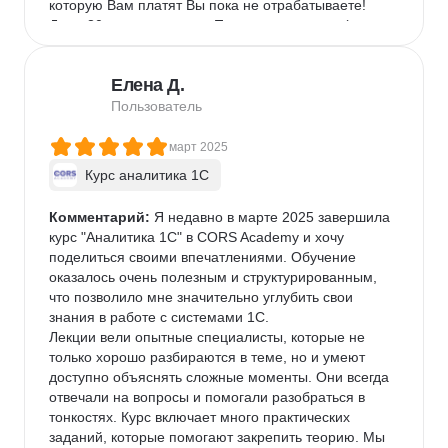
которую Вам платят Вы пока не отрабатываете! 
Даже 30 тыс пока аванс. При этом есть риск (до 
100%), что после года Вы уйдете в другую фирму. 
Какой смысл и риск заниматься наставничеством?? 
Елена Д.
Этот курс скорее поможет перейти в новую нишу 
уже работающему в 1С пользователю, 
Пользователь
программисту или консультанту. Навыки 
программирования 1С очень важны, так как одна из 
март 2025
главных задач аналитика оценивать трудоемкость 
Курс аналитика 1C
работ необходимых заказчику и уметь в ТЗ описать 
решение.

Комментарий:
 Я недавно в марте 2025 завершила 
Но на работу в Москве как начинающий аналитик в 
курс "Аналитика 1С" в CORS Academy и хочу 
1С без опыта практически не найдете. Точнее это 
поделиться своими впечатлениями. Обучение 
будет Ваш выигрыш в лотерею!! Вот и подумайте 
оказалось очень полезным и структурированным, 
стоит тратить время и деньги. Те кто бегут сюда от 
что позволило мне значительно углубить свои 
программирования 1С тоже безумцы. Эта работа 
знания в работе с системами 1С.

напрямую связана с совершенствованием навыка 
Лекции вели опытные специалисты, которые не 
программирования 1С. Постоянное развитие, 
только хорошо разбираются в теме, но и умеют 
получение сертификатов, опыт внедрения 
доступно объяснять сложные моменты. Они всегда 
продуктов 1С доведут Вас до уровня 
отвечали на вопросы и помогали разобраться в 
востребованного специалиста через минимум 3 
тонкостях. Курс включает много практических 
года. А дальше только в горку! Уровень Ваш 
заданий, которые помогают закрепить теорию. Мы 
напрямую зависит от высоты взятых горок. № 