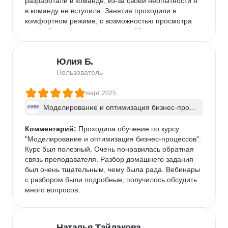
разработали в команде, из-за своей неопытности я 
прочитал и задумался. 4 звезды не поставлю так 
в команду не вступила. Занятия проходили в 
как для поиска новой работы в Москве он почти 
комфортном режиме, с возможностью просмотра 
бесполезен.
записей, если что-то пропустил. Материалы курса 
были хорошо структурированы и доступны даже 
для новичков. Кураторы и преподаватели всегда 
Юлия Б.
были на связи, оперативно помогали с решением 
возникающих вопросов. Курс "Аналитика 1С" в 
Пользователь
CORS Academy полностью оправдал мои 
ожидания. Я получила не только теоретические 
март 2025
знания, но и практические навыки, которые уже 
Моделирование и оптимизация бизнес-проц
скоро буду применять в своей работе. Рекомендую 
ессов
этот курс всем, кто хочет стать профессионалом в 
Комментарий:
 Проходила обучение по курсу 
области 1С-аналитики.

"Моделирование и оптимизация бизнес-процессов". 
Минус только один,что нужно очень много времени 
Курс был полезный. Очень понравилась обратная 
на выполнение заданий)) и стараться,чтобы к 
связь преподавателя. Разбор домашнего задания 
вебинарам все задания были выполнены)))
был очень тщательным, чему была рада. Вебинары 
с разбором были подробные, получилось обсудить 
много вопросов.
Наталья Тайдакова