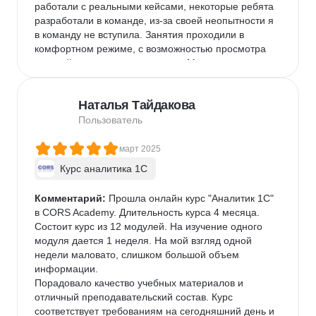
работали с реальными кейсами, некоторые ребята 
звезды поставил только для того чтобы кто то 
разработали в команде, из-за своей неопытности я 
прочитал и задумался. 4 звезды не поставлю так 
в команду не вступила. Занятия проходили в 
как для поиска новой работы в Москве он почти 
комфортном режиме, с возможностью просмотра 
бесполезен.
записей, если что-то пропустил. Материалы курса 
были хорошо структурированы и доступны даже 
для новичков. Кураторы и преподаватели всегда 
Наталья Тайдакова
были на связи, оперативно помогали с решением 
возникающих вопросов. Курс "Аналитика 1С" в 
Пользователь
CORS Academy полностью оправдал мои 
ожидания. Я получила не только теоретические 
март 2025
знания, но и практические навыки, которые уже 
Курс аналитика 1C
скоро буду применять в своей работе. Рекомендую 
этот курс всем, кто хочет стать профессионалом в 
Комментарий:
 Прошла онлайн курс "Аналитик 1С" 
области 1С-аналитики.

в CORS Academy. Длительность курса 4 месяца. 
Минус только один,что нужно очень много времени 
Состоит курс из 12 модулей. На изучение одного 
на выполнение заданий)) и стараться,чтобы к 
модуля дается 1 неделя. На мой взгляд одной 
вебинарам все задания были выполнены)))
недели маловато, слишком большой объем 
информации.

Порадовало качество учебных материалов и 
отличный преподавательский состав. Курс 
соответствует требованиям на сегодняшний день и 