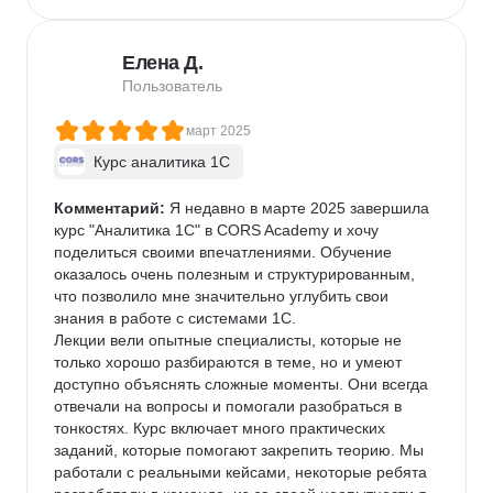
100%), что после года Вы уйдете в другую фирму. 
Какой смысл и риск заниматься наставничеством?? 
Елена Д.
Этот курс скорее поможет перейти в новую нишу 
уже работающему в 1С пользователю, 
Пользователь
программисту или консультанту. Навыки 
программирования 1С очень важны, так как одна из 
март 2025
главных задач аналитика оценивать трудоемкость 
Курс аналитика 1C
работ необходимых заказчику и уметь в ТЗ описать 
решение.

Комментарий:
 Я недавно в марте 2025 завершила 
Но на работу в Москве как начинающий аналитик в 
курс "Аналитика 1С" в CORS Academy и хочу 
1С без опыта практически не найдете. Точнее это 
поделиться своими впечатлениями. Обучение 
будет Ваш выигрыш в лотерею!! Вот и подумайте 
оказалось очень полезным и структурированным, 
стоит тратить время и деньги. Те кто бегут сюда от 
что позволило мне значительно углубить свои 
программирования 1С тоже безумцы. Эта работа 
знания в работе с системами 1С.

напрямую связана с совершенствованием навыка 
Лекции вели опытные специалисты, которые не 
программирования 1С. Постоянное развитие, 
только хорошо разбираются в теме, но и умеют 
получение сертификатов, опыт внедрения 
доступно объяснять сложные моменты. Они всегда 
продуктов 1С доведут Вас до уровня 
отвечали на вопросы и помогали разобраться в 
востребованного специалиста через минимум 3 
тонкостях. Курс включает много практических 
года. А дальше только в горку! Уровень Ваш 
заданий, которые помогают закрепить теорию. Мы 
напрямую зависит от высоты взятых горок. № 
работали с реальными кейсами, некоторые ребята 
звезды поставил только для того чтобы кто то 