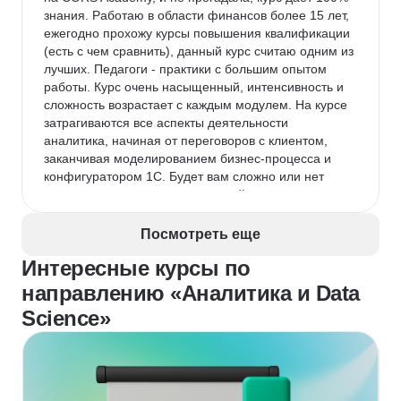
знания. Работаю в области финансов более 15 лет, 
ежегодно прохожу курсы повышения квалификации 
(есть с чем сравнить), данный курс считаю одним из 
лучших. Педагоги - практики с большим опытом 
работы. Курс очень насыщенный, интенсивность и 
сложность возрастает с каждым модулем. На курсе 
затрагиваются все аспекты деятельности 
аналитика, начиная от переговоров с клиентом, 
заканчивая моделированием бизнес-процесса и 
конфигуратором 1С. Будет вам сложно или нет 
зависит от степени именно вашей подготовки, 
сферы деятельности в которой работали, личного 
опыта, навыков и наличие свободного времени и 
Посмотреть еще
т.д. И сразу предупреждает Всех, что учиться будет 
Интересные курсы по
не легко и что данный курс охватывает множество 
областей знаний, которые необходимо в 
направлению «Аналитика и Data
дальнейшем развивать в себе как будущему 
Science»
специалисту. CORS Academy проводит много 
других обучающих программ, и я обязательно 
продолжу учиться в данной академии (уже пару 
курсов присмотрела для обучения). Курс отличный, 
результативный, рекомендую Всем!