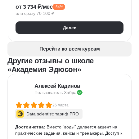
от 3 734 ₽/мес
-54%
Управленческий учет
Финансовый учет
или сразу 70 100 ₽
1С:Бухгалтерия
Excel для экономистов
Google Таблицы
Финансовая отчетность
Далее
Бухгалтерский учет
Налоговый учет
Google Slides
Кадровый учет
Расчет заработной платы
Перейти ко всем курсам
Бухгалтерская отчетность
Другие отзывы о школе
«Академия Эдюсон»
Алексей Кадинов
Пользователь 
Хабра
26 марта
Data scientist: тариф PRO
Достоинства:
 Вместо "воды" делается акцент на 
практические задания, кейсы и тренажеры. Доступ к 