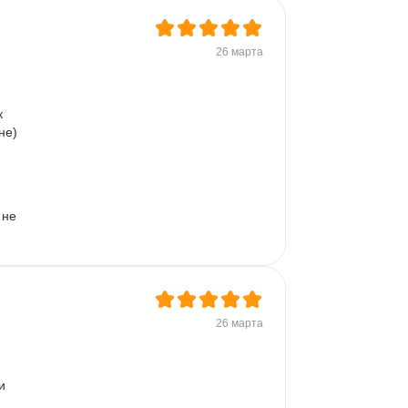
Microsoft PowerPoint
Дашборд
Разработка требований
26 марта
Plotly
Seaborn
к 
е)  
не 
26 марта
и 