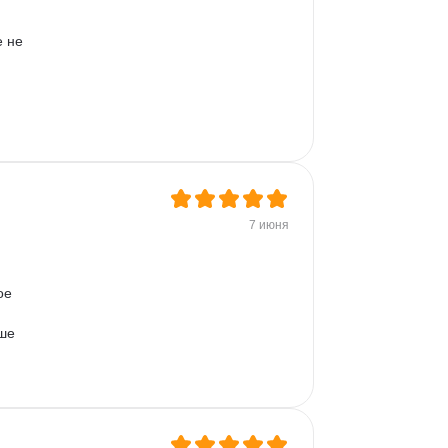
 не 
7 июня
ое 
ше 
 