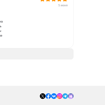
5 июня
на 
ь 
ы 
е 