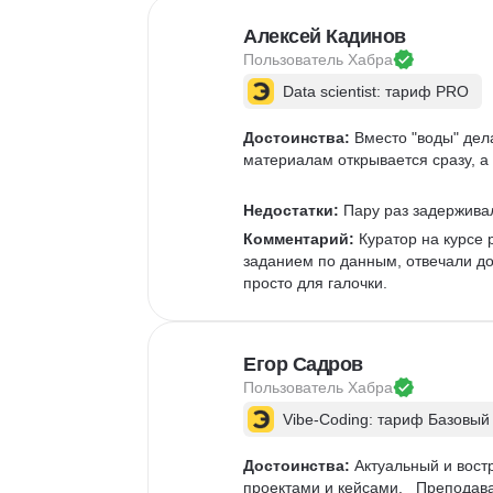
Google Таблицы
NLP
Очистка данных
Алексей Кадинов
Извлечение данных
Пользователь 
Хабра
API
Аналитика данных
Data scientist: тариф PRO
Достоинства:
 Вместо "воды" дел
материалам открывается сразу, а 
Недостатки:
 Пару раз задержива
Комментарий:
 Куратор на курсе 
заданием по данным, отвечали д
просто для галочки.  
Егор Садров
Пользователь 
Хабра
Vibe-Coding: тариф Базовый
Достоинства:
 Актуальный и вос
проектами и кейсами.   Преподава