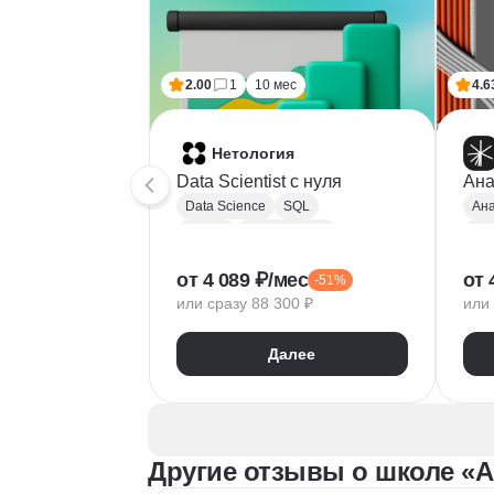
2.00
1
10 мес
4.6
Нетология
Data Scientist с нуля
Ана
Data Science
SQL
Ана
Python
Базы данных
Pyt
Обработка естественного языка
A/B
от 4 089 ₽/мес
от 
-51%
Парсинг
Keras
Mat
или сразу 88 300 ₽
или 
Машинное обучение
Pa
Искусственный интеллект
Yan
Далее
Нейронные сети
Goo
Математика для Data Science
Sci
Статистика
Визуализация
NumPy
Другие отзывы о школе «
Pandas