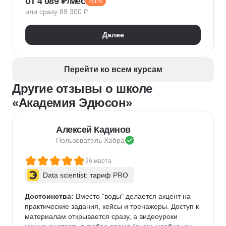
от 4 089 ₽/мес
-51%
Keras
Машинное обучение
или сразу 88 300 ₽
Искусственный интеллект
Нейронные сети
Математика для Data Science
Статистика
Далее
Визуализация
NumPy
Pandas
Google Таблицы
NLP
Очистка данных
Извлечение данных
API
Аналитика данных
Перейти ко всем курсам
Другие отзывы о школе
«Академия Эдюсон»
Алексей Кадинов
Пользователь 
Хабра
26 марта
Data scientist: тариф PRO
Достоинства:
 Вместо "воды" делается акцент на 
практические задания, кейсы и тренажеры. Доступ к 
материалам открывается сразу, а видеоуроки 