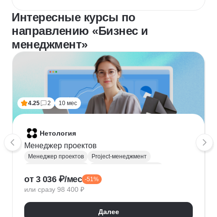
Интересные курсы по
направлению «Бизнес и
менеджмент»
4.25
2
10 мес
Нетология
Менеджер проектов
Менеджер проектов
Project-менеджмент
Деливери-менеджер
Продуктовая аналитика
от 3 036 ₽/мес
-51%
Нейронные сети
Управление рисками
Agile
или сразу 98 400 ₽
Kanban
Scrum
Управление проектами
Тайм-менеджмент
Далее
Управление удаленной командой