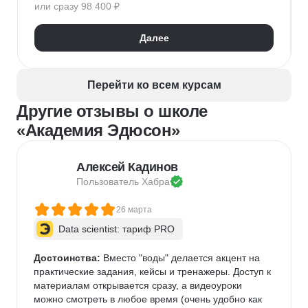
или сразу 98 400 ₽
Kanban
Scrum
Управление проектами
Тайм-менеджмент
Далее
Управление удаленной командой
Перейти ко всем курсам
Другие отзывы о школе
«Академия Эдюсон»
Алексей Кадинов
Пользователь 
Хабра
26 марта
Data scientist: тариф PRO
Достоинства:
 Вместо "воды" делается акцент на 
практические задания, кейсы и тренажеры. Доступ к 
материалам открывается сразу, а видеоуроки 
можно смотреть в любое время (очень удобно как 