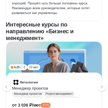
хороший. Прошёл чуть больше половины курса. 
Рекомендую всем руководителям, которые хотят 
развиваться как управленцы.
Интересные курсы по
направлению «Бизнес и
менеджмент»
4.25
2
10 мес
Нетология
Менеджер проектов
Менеджер проектов
Project-менеджмент
Деливери-менеджер
Продуктовая аналитика
от 3 036 ₽/мес
-51%
Нейронные сети
Управление рисками
Agile