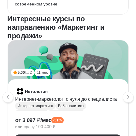
современном уровне.
Интересные курсы по
направлению «Маркетинг и
продажи»
5.00
2
11 мес
Нетология
Интернет-маркетолог: с нуля до cпециалиста
Интернет маркетинг
Веб аналитика
Яндекс Метрика
Google аналитика
от 3 097 ₽/мес
-51%
Google реклама
Маркетинговая стратегия
или сразу 100 400 ₽
Яндекс Директ
SMM продвижение
Продвижение на маркетплейсах
Копирайтинг