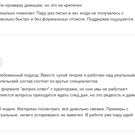
ли проверку домашки, но это не критично 
Управление HR
ение конфликтов
реально помогает. Пару раз писал в чат, когда не получалось с 
онка подбора
овольно быстро и без формальных отписок. Поддержка ощущается, 
стратегия
декс Формы
нтфлоу
cutive Search
бор руководителей
авление персоналом
требованный подход. Вместо сухой теории я работаю над реальным
тельский состав состоит из крутых специалистов.   
 формате "вопрос-ответ" с кураторами, но они увы не работают 
являются вопросы приходится ждать след.дня, но это редкость и даже
б кодинг. Материал посмотрел, всё довольно свежее. Примеры с 
уальные, ничего устаревшего не заметил. В работе уже пару идей 