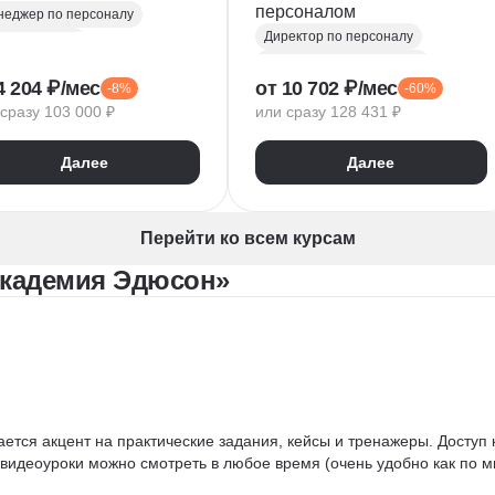
персоналом
еджер по персоналу
Директор по персоналу
равление HR
Управление персоналом
рутинг
4 204 ₽/мес
от 10 702 ₽/мес
-8%
-60%
HR аналитика
Agile
rosoft Excel
сразу 103 000 ₽
или сразу 128 431 ₽
Scrum
Jira
dex DataLens
Ведение переговоров
авление людьми
Далее
Далее
Управление людьми
o
Confluence
Обучение и развитие персонала
Руководитель
Коучинг
птация персонала
Перейти ко всем курсам
Адаптация персонала
дбор команды
Академия Эдюсон»
Решение проблем
бор специалистов
Onboarding
ск талантов
Публичные выступления
ведение интервью
HR-бренд
рутмент
HR-стратегия
йм-менеджмент
Оценка вовлеченности
rosoft PowerPoint
Мотивация сотрудников
нка hard skills
ается акцент на практические задания, кейсы и тренажеры. Доступ 
Трудовое законодательство
видеоуроки можно смотреть в любое время (очень удобно как по мн
нка soft skills
Топ менеджмент
-бренд