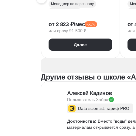
Менеджер по персоналу
Мен
Управление HR
Уп
Рекрутинг
Рек
от 2 823 ₽/мес
от 
-51%
HR аналитика
Mic
или сразу 91 500 ₽
или 
HRBP (HR бизнес-партнёр)
Yan
Обучение и развитие персонала
Упр
Далее
Microsoft Excel
Mir
Кадровое делопроизводство
Оценка персонала и аттестация
Ада
Адаптация персонала
По
Другие отзывы о школе «
Рекрутмент
HR-бренд
Под
HR-стратегия
Пои
Exit-интервью
Про
Алексей Кадинов
Управление персоналом
Рек
Пользователь 
Хабра
Employee Journey Map
Та
Data scientist: тариф PRO
Подбор специалистов
Mic
Оце
Достоинства:
 Вместо "воды" дел
материалам открывается сразу, а 
Оце
HR