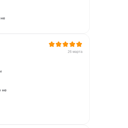
не 
26 марта
и 
 не 