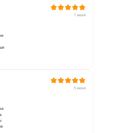
7 июня
ое 
ше 
 
5 июня
на 
ь 
ы 
е 