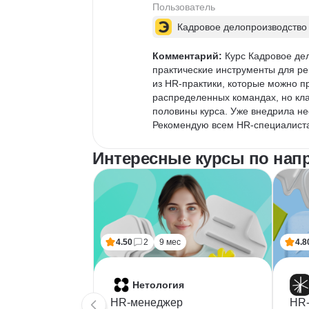
Пользователь
Кадровое делопроизводство
Комментарий:
 Курс Кадровое де
практические инструменты для ре
из HR-практики, которые можно п
распределенных командах, но кл
половины курса. Уже внедрила не
Рекомендую всем HR-специалист
Интересные курсы по нап
4.50
2
9 мес
4.8
Нетология
HR-менеджер
HR