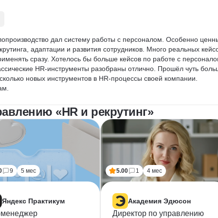
лопроизводство дал систему работы с персоналом. Особенно ценн
крутинга, адаптации и развития сотрудников. Много реальных кейсо
рименять сразу. Хотелось бы больше кейсов по работе с персонало
ассические HR-инструменты разобраны отлично. Прошёл чуть боль
сколько новых инструментов в HR-процессы своей компании. 
ам.
равлению «HR и рекрутинг»
0
9
5 мес
5.00
1
4 мес
Яндекс Практикум
Академия Эдюсон
-менеджер
Директор по управлению