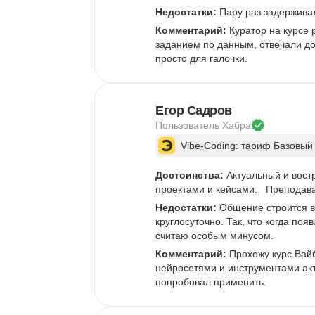
Недостатки:
 Пару раз задержива
Реш
Комментарий:
 Куратор на курсе 
Вор
заданием по данным, отвечали д
HR-
просто для галочки.  
Ян
Ха
Exe
Егор Садров
Под
Пользователь 
Хабра
Упр
Vibe-Coding: тариф Базовый
Достоинства:
 Актуальный и вос
проектами и кейсами.   Преподава
Недостатки:
 Общение строится в
круглосуточно. Так, что когда по
считаю особым минусом. 
Комментарий:
 Прохожу курс Вай
нейросетями и инструментами акт
попробовал применить.  