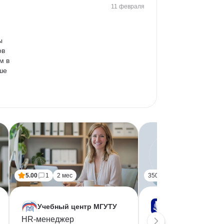
11 февраля
ы 
в 
м в 
ше 
5.00
1
2 мес
350 час
Учебный центр МГУТУ
НАДПО
HR-менеджер
Специалист по под