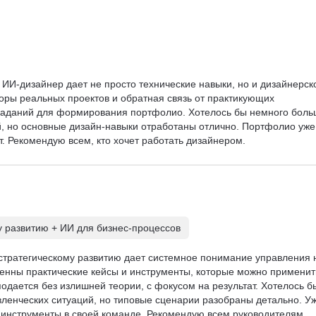
 ИИ-дизайнер дает не просто технические навыки, но и дизайнерск
ры реальных проектов и обратная связь от практикующих 
 заданий для формирования портфолио. Хотелось бы немного боль
, но основные дизайн-навыки отработаны отлично. Портфолио уже
т. Рекомендую всем, кто хочет работать дизайнером.
у развитию + ИИ для бизнес-процессов
 стратегическому развитию дает системное понимание управления 
енны практические кейсы и инструменты, которые можно применит
одается без излишней теории, с фокусом на результат. Хотелось б
ленческих ситуаций, но типовые сценарии разобраны детально. Уж
инструменты в своей команде. Рекомендую всем руководителям.