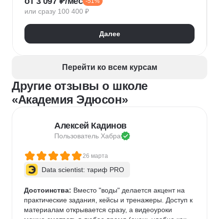
от 3 097 ₽/мес
-51%
Google реклама
Маркетинговая стратегия
или сразу 100 400 ₽
Яндекс Директ
SMM продвижение
Продвижение на маркетплейсах
Копирайтинг
Далее
Таргетинг
myTarget
Контекстная реклама
VK Реклама
SEO-оптимизация
Перейти ко всем курсам
Другие отзывы о школе
«Академия Эдюсон»
Алексей Кадинов
Пользователь 
Хабра
26 марта
Data scientist: тариф PRO
Достоинства:
 Вместо "воды" делается акцент на 
практические задания, кейсы и тренажеры. Доступ к 
материалам открывается сразу, а видеоуроки 