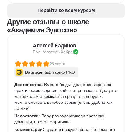
Верстка полиграфической продукции
Перейти ко всем курсам
Разработка фирменного стиля
Другие отзывы о школе
Создание анимации
Брендинг
Microsoft PowerPoint
Дизайн текста
«Академия Эдюсон»
Дизайн карточек для маркетплейсов
Колористика
Google Slides
Алексей Кадинов
Пользователь 
Хабра
26 марта
Data scientist: тариф PRO
Достоинства:
 Вместо "воды" делается акцент на 
практические задания, кейсы и тренажеры. Доступ к 
материалам открывается сразу, а видеоуроки 
можно смотреть в любое время (очень удобно как 
по мне)   
Недостатки:
 Пару раз задерживали проверку 
домашки, но это не критично 
Комментарий:
 Куратор на курсе реально помогает. 