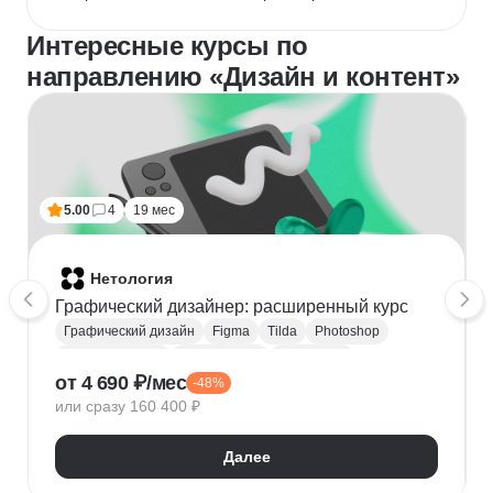
Интересные курсы по
направлению «Дизайн и контент»
5.00
4
19 мес
Нетология
Графический дизайнер: расширенный курс
Графический дизайн
Figma
Tilda
Photoshop
Adobe Illustrator
Типографика
Айдентика
от 4 690 ₽/мес
-48%
Иллюстрация
Скетчинг
After Effects
или сразу 160 400 ₽
Adobe Animate
Cinema 4D
InDesign
Дизайн логотипов
Дизайн упаковки
Далее
Дизайн баннеров
Бренд-дизайн
Верстка печатных изданий