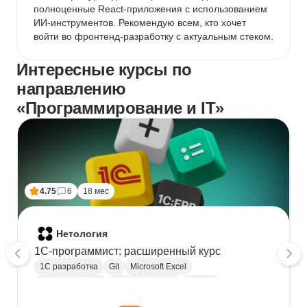
полноценные React-приложения с использованием 
ИИ-инструментов. Рекомендую всем, кто хочет 
войти во фронтенд-разработку с актуальным стеком.
Интересные курсы по
направлению
«Программирование и IT»
4.75
6
18 мес
Нетология
1C-программист: расширенный курс
1С разработка
Git
Microsoft Excel
1С:Бухгалтерия
Google Таблицы
Eclipse
1С:Предприятие
XML
JSON
1С:БСП