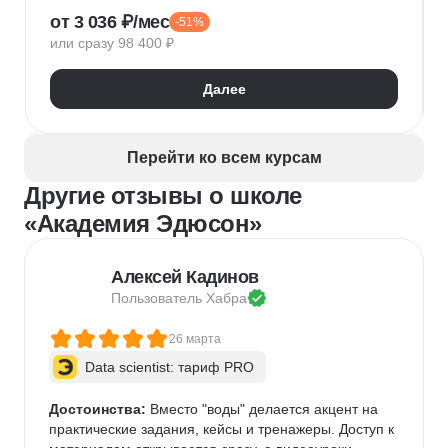
от 3 036 ₽/мес
-51%
Нейронные сети
Управление рисками
Agile
или сразу 98 400 ₽
Kanban
Scrum
Управление проектами
Тайм-менеджмент
Далее
Управление удаленной командой
Перейти ко всем курсам
Другие отзывы о школе
«Академия Эдюсон»
Алексей Кадинов
Пользователь 
Хабра
26 марта
Data scientist: тариф PRO
Достоинства:
 Вместо "воды" делается акцент на 
практические задания, кейсы и тренажеры. Доступ к 