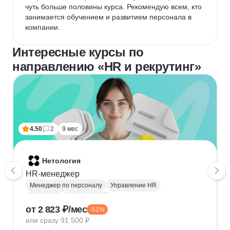
чуть больше половины курса. Рекомендую всем, кто 
занимается обучением и развитием персонала в 
компании.
Интересные курсы по
направлению «HR и рекрутинг»
4.50
2
9 мес
Нетология
HR-менеджер
Менеджер по персоналу
Управление HR
Рекрутинг
HR аналитика
от 2 823 ₽/мес
-51%
HRBP (HR бизнес-партнёр)
или сразу 91 500 ₽
Обучение и развитие персонала
Microsoft Excel