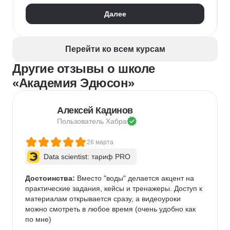
Кадровое делопроизводство
Далее
Оценка персонала и аттестация
Адаптация персонала
Рекрутмент
HR-бренд
HR-стратегия
Exit-интервью
Перейти ко всем курсам
Управление персоналом
Employee Journey Map
Другие отзывы о школе
Подбор специалистов
«Академия Эдюсон»
Алексей Кадинов
Пользователь 
Хабра
26 марта
Data scientist: тариф PRO
Достоинства:
 Вместо "воды" делается акцент на 
практические задания, кейсы и тренажеры. Доступ к 
материалам открывается сразу, а видеоуроки 
можно смотреть в любое время (очень удобно как 
по мне)   