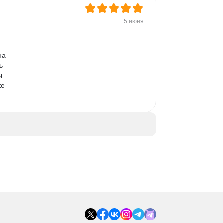
5 июня
на 
ь 
ы 
е 