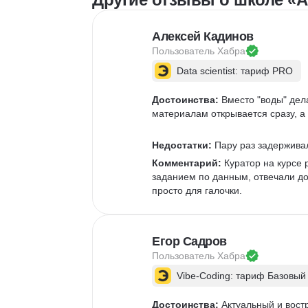
Google Таблицы
NLP
Очистка данных
Алексей Кадинов
Извлечение данных
Пользователь 
Хабра
API
Аналитика данных
Data scientist: тариф PRO
Достоинства:
 Вместо "воды" дел
материалам открывается сразу, а 
Недостатки:
 Пару раз задержива
Комментарий:
 Куратор на курсе 
заданием по данным, отвечали д
просто для галочки.  
Егор Садров
Пользователь 
Хабра
Vibe-Coding: тариф Базовый
Достоинства:
 Актуальный и вос