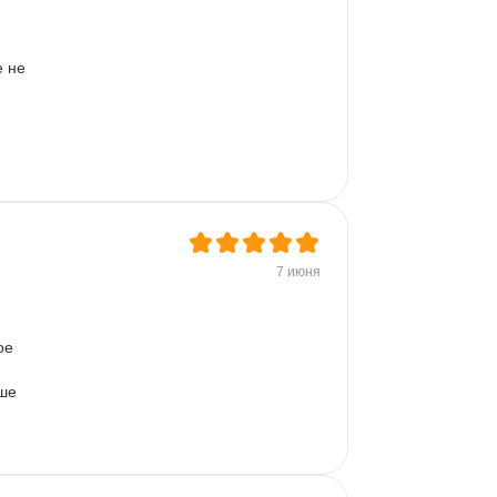
 не 
7 июня
ое 
ше 
 