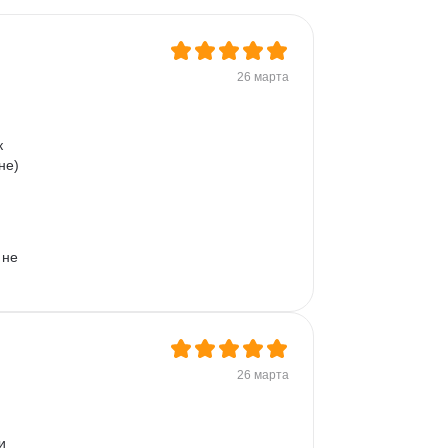
Microsoft PowerPoint
Дашборд
Разработка требований
26 марта
Plotly
Seaborn
к 
е)  
не 
26 марта
и 