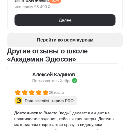
от 3 036 ₽/мес
-51%
Нейронные сети
Управление рисками
Agile
или сразу 98 400 ₽
Kanban
Scrum
Управление проектами
Тайм-менеджмент
Далее
Управление удаленной командой
Перейти ко всем курсам
Другие отзывы о школе
«Академия Эдюсон»
Алексей Кадинов
Пользователь 
Хабра
26 марта
Data scientist: тариф PRO
Достоинства:
 Вместо "воды" делается акцент на 
практические задания, кейсы и тренажеры. Доступ к 
материалам открывается сразу, а видеоуроки 