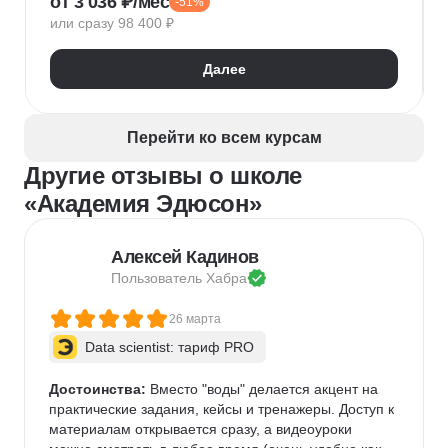
от 3 036 ₽/мес
-51%
Нейронные сети
Управление рисками
Agile
или сразу 98 400 ₽
Kanban
Scrum
Управление проектами
Тайм-менеджмент
Далее
Управление удаленной командой
Перейти ко всем курсам
Другие отзывы о школе
«Академия Эдюсон»
Алексей Кадинов
Пользователь 
Хабра
26 марта
Data scientist: тариф PRO
Достоинства:
 Вместо "воды" делается акцент на 
практические задания, кейсы и тренажеры. Доступ к 
материалам открывается сразу, а видеоуроки 